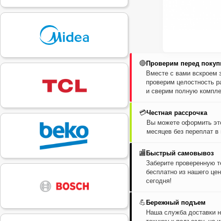
🔴
Проверим перед покуп
Вместе с вами вскроем 
проверим целостность р
и сверим полную компле
💳
Честная рассрочка
Вы можете оформить это
месяцев без переплат в
🏬
Быстрый самовывоз
Заберите проверенную т
бесплатно из нашего цен
сегодня!
💪
Бережный подъем
Наша служба доставки н