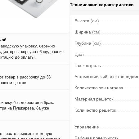
Технические характеристики
Высота
(см)
Ширина
(см)
кой
Глубина
(см)
заводскую упаковку, бережно
адиаторов, корпуса оборудования
Цвет
ктацию до оплаты.
Газ-контроль
Автоматический электроподжиг
т товар в рассрочку до 36
 нашем центре.
Количество зон нагрева
Материал решеток
ехнику без дефектов и брака
тра на Пушкарева, 8а уже
Количество решеток
Управление
е просто привезет тяжелую
Рабочая поверхность