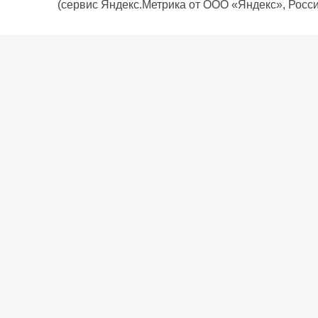
(сервис Яндекс.Метрика от ООО «Яндекс», Росси
О компании
Политика компании
Сервис
Доставка
Рассрочка
Контакты
Подарочная карта