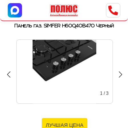
Центр бытовой техники
г. Ульяновск, ул. Пушкарева, 8a
Панель газ. SIMFER H60Q40B470 Черный
1
/
3
ЛУЧШАЯ ЦЕНА