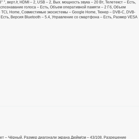
° °, верт./г, HDMI – 2, USB – 2, Вых. мощность звука – 20 Вт, Телетекст – Есть,
спознавание голоса – Есть, Объем оперативной памяти – 2 Гб, Объем
– TCL Home, Совместимые экосистемы – Google Home, Тюнер – DVB-C, DVB-
Есть, Версия Bluetooth – 5.4, Управление со смартфона – Есть, Размер VESA
 Цвет – Чёрный, Размер диагонали экрана Дюйм/см – 43/108, Разрешение