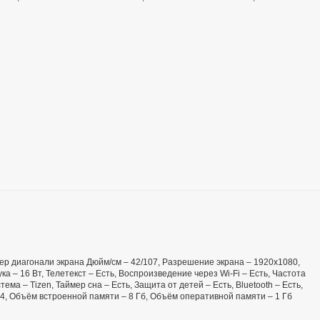
мер диагонали экрана Дюйм/см – 42/107, Разрешение экрана – 1920x1080,
ука – 16 Вт, Телетекст – Есть, Воспроизведение через Wi-Fi – Есть, Частота
ма – Tizen, Таймер сна – Есть, Защита от детей – Есть, Bluetooth – Есть,
 4, Объём встроенной памяти – 8 Гб, Объём оперативной памяти – 1 Гб