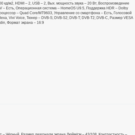
00 кд/м2, HDMI – 2, USB – 2, Вых. мощность звука – 20 Вт, Воспроизведение
 TV – Есть, Операционная система – HomeOS U9.5, Поддержка HDR – Dolby
Процессор – Quad Core/MT9603, Управление со смартфона – Есть, Голосовой
lexa, Vivi Voice, Тюнер – DVB-S; DVB-S2; DVB-T; DVB-T2; DVB-С, Размер VESA
din, Формат экрана – 16:9
вет – Чёрный, Размер диагонали экрана Дюйм/см – 43/108, Контрастность –