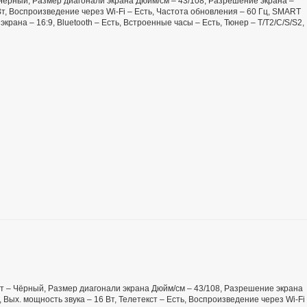
– Чёрный, Размер диагонали экрана Дюйм/см – 43/108, Разрешение экрана –
Вт, Воспроизведение через Wi-Fi – Есть, Частота обновления – 60 Гц, SMART
крана – 16:9, Bluetooth – Есть, Встроенные часы – Есть, Тюнер – T/T2/C/S/S2,
Цвет – Чёрный, Размер диагонали экрана Дюйм/см – 43/108, Разрешение экрана
2, Вых. мощность звука – 16 Вт, Телетекст – Есть, Воспроизведение через Wi-Fi