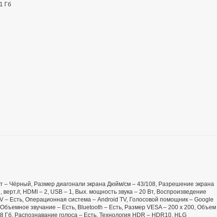
1 Гб
Цвет – Чёрный, Размер диагонали экрана Дюйм/см – 43/108, Разрешение экрана
, верт./г, HDMI – 2, USB – 1, Вых. мощность звука – 20 Вт, Воспроизведение
TV – Есть, Операционная система – Android TV, Голосовой помощник – Google
 Объемное звучание – Есть, Bluetooth – Есть, Размер VESA – 200 х 200, Объем
8 Гб, Распознавание голоса – Есть, Технология HDR – HDR10, HLG