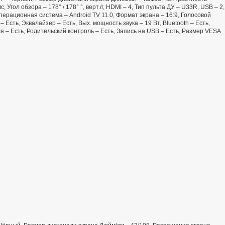
, Угол обзора – 178° / 178° °, верт./г, HDMI – 4, Тип пульта ДУ – U33R, USB – 2,
перационная система – Android TV 11.0, Формат экрана – 16:9, Голосовой
Есть, Эквалайзер – Есть, Вых. мощность звука – 19 Вт, Bluetooth – Есть,
 – Есть, Родительский контроль – Есть, Запись на USB – Есть, Размер VESA