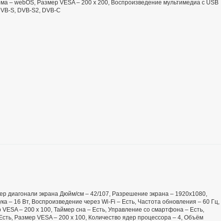
ема – webOS, Размер VESA – 200 x 200, Воспроизведение мультимедиа с USB
 DVB-S, DVB-S2, DVB-C
мер диагонали экрана Дюйм/см – 42/107, Разрешение экрана – 1920x1080,
ука – 16 Вт, Воспроизведение через Wi-Fi – Есть, Частота обновления – 60 Гц,
VESA – 200 х 100, Таймер сна – Есть, Управление со смартфона – Есть,
Есть, Размер VESA – 200 х 100, Количество ядер процессора – 4, Объём