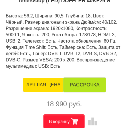
Телевизор (LED) DOFFLER 40KF29 И
Высота: 56,2, Ширина: 90,5, Глубина: 18, Цвет:
Чёрный, Размер диагонали экрана Дюйм/см: 40/102,
Разрешение экрана: 1920x1080, Контрастность:
5000:1, Яркость: 200, Угол обзора: 178/178, HDMI: 3,
USB: 2, Телетекст: Есть, Частота обновления: 60 Гц,
Функция Time Shift: Есть, Таймер сна: Есть, Защита от
детей: Есть, Тюнер: DVB-T, DVB-T2, DVB-S, DVB-S2,
DVB-C, Размер VESA: 200 х 200, Воспроизведение
мультимедиа с USB: Есть
РАССРОЧКА
ЛУЧШАЯ ЦЕНА
18 990 руб.
leaderboard
В корзину