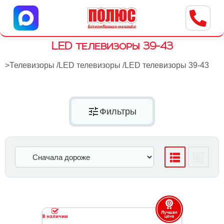
Центр бытовой техники
г. Ульяновск, ул. Пушкарева, 8a
LED телевизоры 39-43
>
Телевизоры
/
LED телевизоры
/
LED телевизоры 39-43
tune
Фильтры