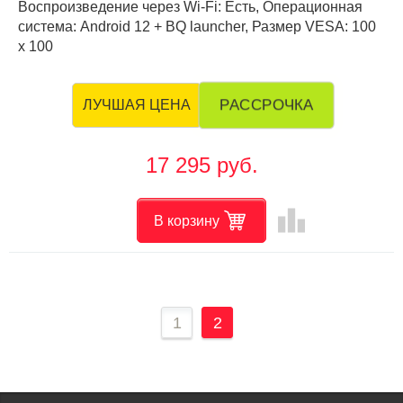
Воспроизведение через Wi-Fi: Есть, Операционная
система: Android 12 + BQ launcher, Размер VESA: 100
х 100
РАССРОЧКА
ЛУЧШАЯ ЦЕНА
17 295 руб.
leaderboard
В корзину
1
2