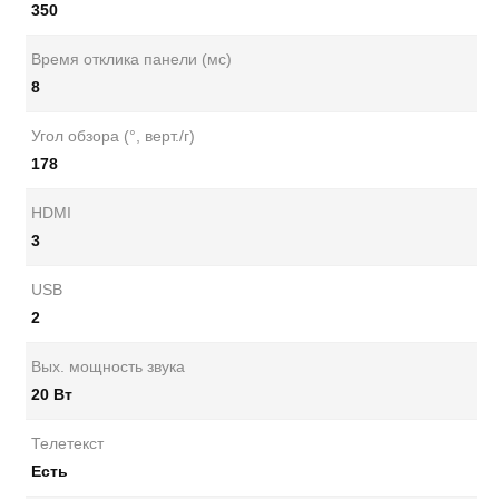
350
Время отклика панели (мс)
8
Угол обзора (°, верт./г)
178
HDMI
3
USB
2
Вых. мощность звука
20 Вт
Телетекст
Есть