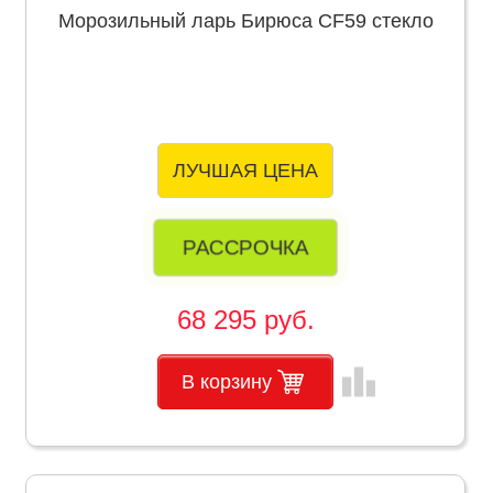
Морозильный ларь Бирюса CF59 стекло
ЛУЧШАЯ ЦЕНА
РАССРОЧКА
68 295 руб.
leaderboard
В корзину