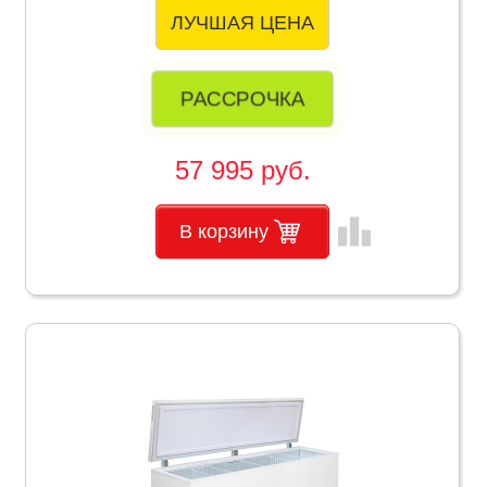
ЛУЧШАЯ ЦЕНА
РАССРОЧКА
57 995 руб.
leaderboard
В корзину