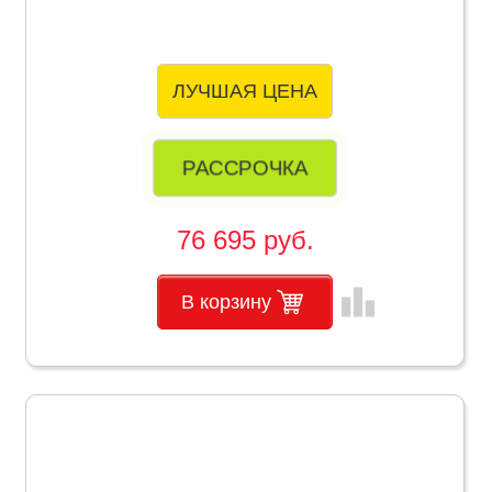
ЛУЧШАЯ ЦЕНА
РАССРОЧКА
76 695 руб.
leaderboard
В корзину