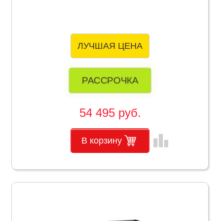
ЛУЧШАЯ ЦЕНА
РАССРОЧКА
54 495 руб.
leaderboard
В корзину