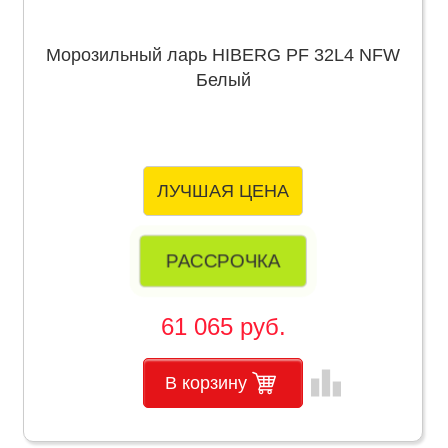
Морозильный ларь HIBERG PF 32L4 NFW
Белый
ЛУЧШАЯ ЦЕНА
РАССРОЧКА
61 065 руб.
leaderboard
В корзину