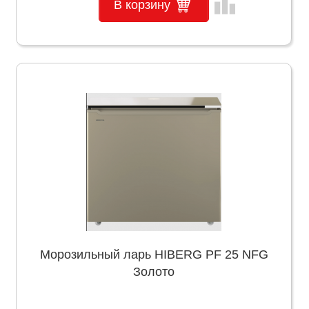
leaderboard
В корзину
Морозильный ларь HIBERG PF 25 NFG
Золото