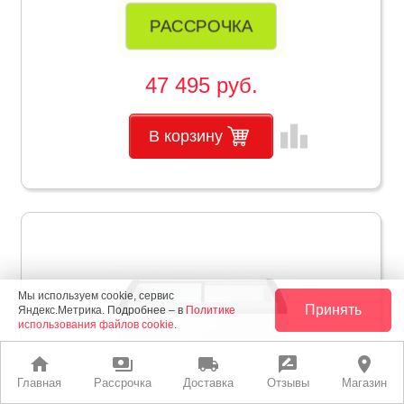
РАССРОЧКА
47 495 руб.
leaderboard
В корзину
Мы используем cookie, сервис
Принять
Яндекс.Метрика. Подробнее – в
Политике
использования файлов cookie
.
home
payments
local_shipping
rate_review
place
Главная
Рассрочка
Доставка
Отзывы
Магазин