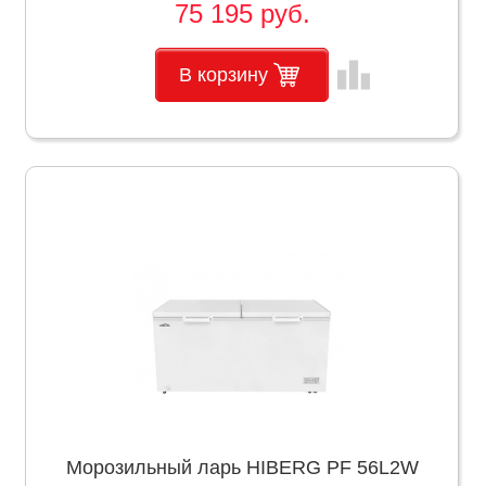
75 195 руб.
leaderboard
В корзину
Морозильный ларь HIBERG PF 56L2W