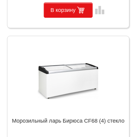
leaderboard
В корзину
Морозильный ларь Бирюса CF68 (4) стекло