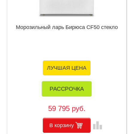
Морозильный ларь Бирюса CF50 стекло
ЛУЧШАЯ ЦЕНА
РАССРОЧКА
59 795 руб.
leaderboard
В корзину