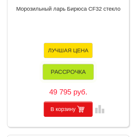
Морозильный ларь Бирюса CF32 стекло
ЛУЧШАЯ ЦЕНА
РАССРОЧКА
49 795 руб.
leaderboard
В корзину