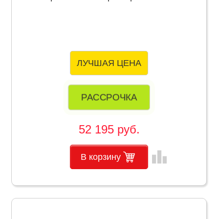
ЛУЧШАЯ ЦЕНА
РАССРОЧКА
52 195 руб.
leaderboard
В корзину