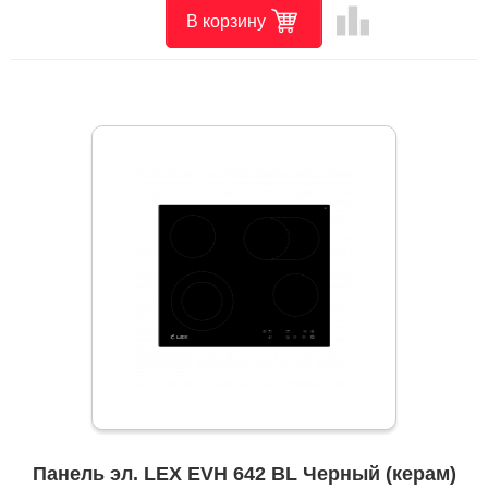
leaderboard
В корзину
Панель эл. LEX EVH 642 BL Черный (керам)