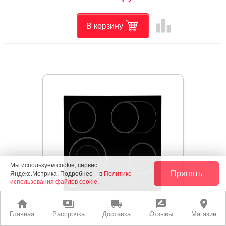
leaderboard
В корзину
Мы используем cookie, сервис
Принять
Яндекс.Метрика. Подробнее – в
Политике
использования файлов cookie
.
home
payments
local_shipping
rate_review
place
Главная
Рассрочка
Доставка
Отзывы
Магазин