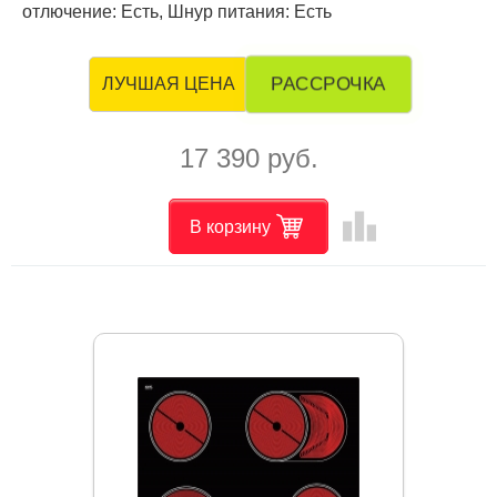
отлючение: Есть, Шнур питания: Есть
РАССРОЧКА
ЛУЧШАЯ ЦЕНА
17 390 руб.
leaderboard
В корзину