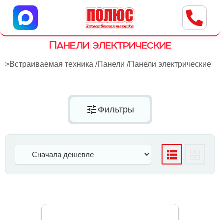
Центр бытовой техники
г. Ульяновск, ул. Пушкарева, 8a
Панели электрические
>
Встраиваемая техника
/
Панели
/
Панели электрические
tune
Фильтры