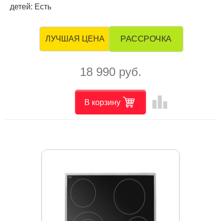
детей: Есть
РАССРОЧКА
ЛУЧШАЯ ЦЕНА
18 990 руб.
leaderboard
В корзину