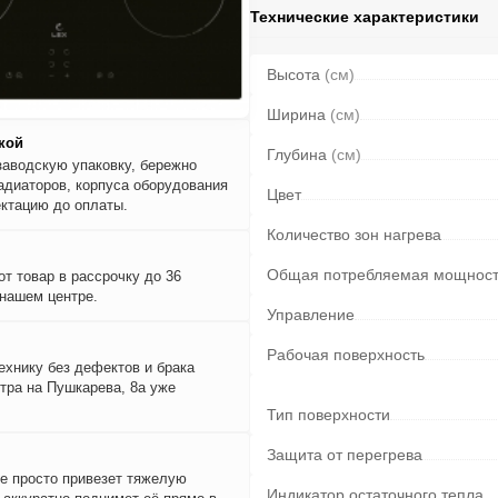
Технические характеристики
Высота
(см)
Ширина
(см)
кой
Глубина
(см)
заводскую упаковку, бережно
адиаторов, корпуса оборудования
Цвет
ктацию до оплаты.
Количество зон нагрева
Общая потребляемая мощнос
т товар в рассрочку до 36
 нашем центре.
Управление
Рабочая поверхность
ехнику без дефектов и брака
тра на Пушкарева, 8а уже
Тип поверхности
Защита от перегрева
е просто привезет тяжелую
Индикатор остаточного тепла