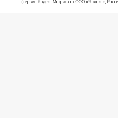
(сервис Яндекс.Метрика от ООО «Яндекс», Росси
О компании
Политика компании
Сервис
Доставка
Рассрочка
Контакты
Подарочная карта