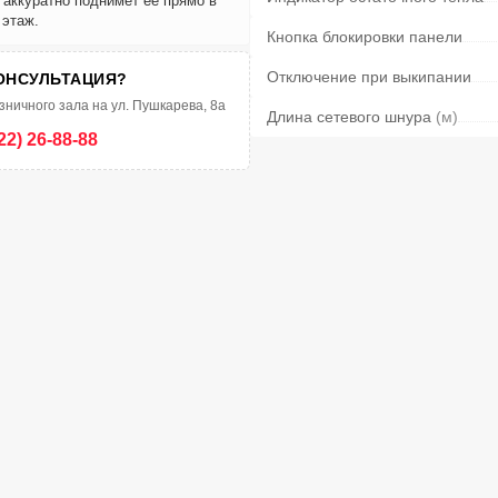
и аккуратно поднимет её прямо в
 этаж.
Кнопка блокировки панели
Отключение при выкипании
ОНСУЛЬТАЦИЯ?
зничного зала на ул. Пушкарева, 8а
Длина сетевого шнура
(м)
22) 26-88-88