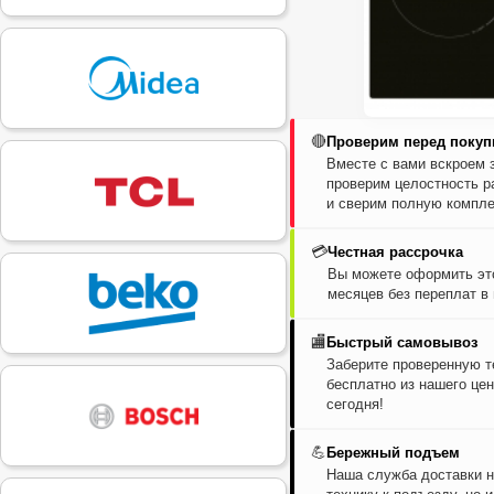
🔴
Проверим перед покуп
Вместе с вами вскроем 
проверим целостность р
и сверим полную компле
💳
Честная рассрочка
Вы можете оформить это
месяцев без переплат в
🏬
Быстрый самовывоз
Заберите проверенную т
бесплатно из нашего цен
сегодня!
💪
Бережный подъем
Наша служба доставки н