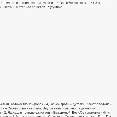
оличество стекол дверцы духовки – 2, Вес с/без упаковки – 41,3 кг,
ханический, Материал решеток – Чугунные
 Белый, Количество конфорок – 4, Газ-контроль – Духовки, Электроподжиг –
ости – Эмалированная сталь, Внутренняя поверхность духовки –
– 2, Ящик для принадлежностей – Выдвижной, Вес с/без упаковки – 44 кг,
анический, Материал решеток – Стальные, Освещение духовки – Есть, Газ-