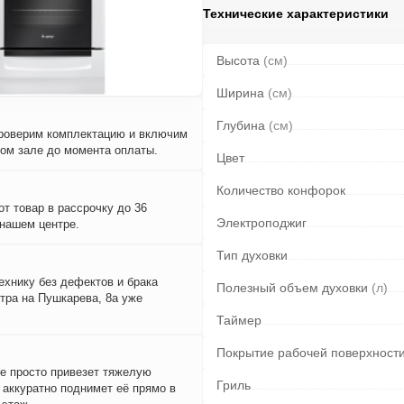
Технические характеристики
Высота
(см)
Ширина
(см)
Глубина
(см)
проверим комплектацию и включим
вом зале до момента оплаты.
Цвет
Количество конфорок
т товар в рассрочку до 36
Электроподжиг
 нашем центре.
Тип духовки
ехнику без дефектов и брака
Полезный объем духовки
(л)
тра на Пушкарева, 8а уже
Таймер
Покрытие рабочей поверхност
е просто привезет тяжелую
Гриль
и аккуратно поднимет её прямо в