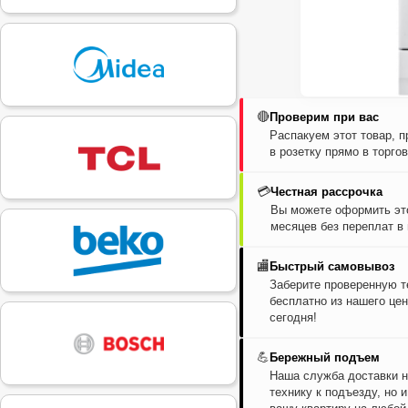
🔴
Проверим при вас
Распакуем этот товар, 
в розетку прямо в торго
💳
Честная рассрочка
Вы можете оформить это
месяцев без переплат в
🏬
Быстрый самовывоз
Заберите проверенную т
бесплатно из нашего цен
сегодня!
💪
Бережный подъем
Наша служба доставки н
технику к подъезду, но 