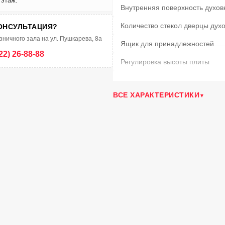
 этаж.
Внутренняя поверхность духов
Количество стекол дверцы дух
ОНСУЛЬТАЦИЯ?
зничного зала на ул. Пушкарева, 8а
Ящик для принадлежностей
22) 26-88-88
Регулировка высоты плиты
Тип управления
ВСЕ ХАРАКТЕРИСТИКИ
Материал решеток
Терморегулятор
Вертел с электроприводом
Гриль
Таймер
Фасад
Крышка