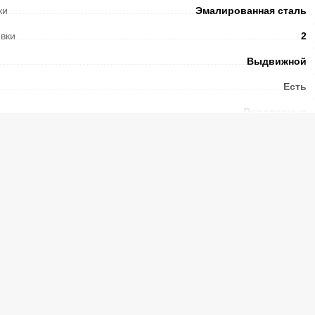
ки
Эмалированная сталь
овки
2
Выдвижной
Есть
Поворотные
переключатели
Чугунные
Есть
Есть
Электрический
Электромеханический
Эмалированный
Металлическая