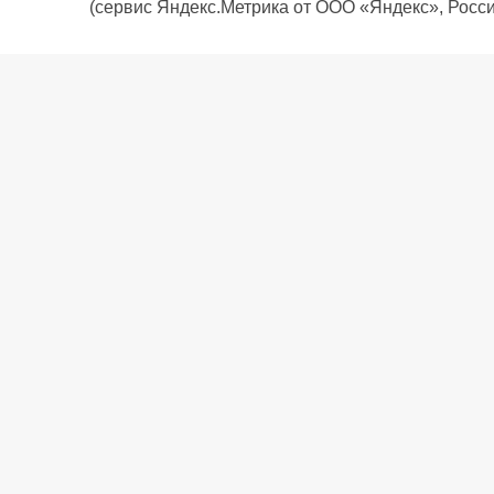
(сервис Яндекс.Метрика от ООО «Яндекс», Росси
О компании
Политика компании
Сервис
Доставка
Рассрочка
Контакты
Подарочная карта