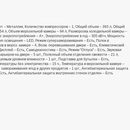
Цвет – Металлик, Количество компрессоров – 1, Общий объем – 393 л, Общий
54 л, Объем морозильной камеры – 94 л, Разморозка холодильной камеры –
с энергопотребления – А+, Энергопотребление в год – 305 кВтч, Мощность
Тип освещения – LED, Режим суперзамораживания – Есть, Полок в
в в мороз. камере – 4, Возм. перевешивания двери – Есть, Климатический
 Дисплей – Есть, Самодиагностика – Есть, Режим "Отпуск" – Есть, Звуковая
арьеров на двери – 5 шт., Полезный объем отделения свежести – 21 л,
уемым уровнем влажности – 1 шт., Подставка для бутылок – Есть,
пературы без электричества – 15 ч., Температура в морозильной камере –
я замораживания ягод и других продуктов – 1 шт., Антибактериальная защита
Есть, Антибактериальная защита внутренних стенок отделен – Есть