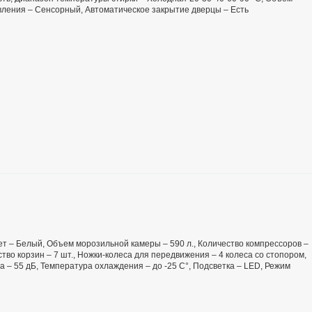
равления – Сенсорный, Автоматическое закрытие дверцы – Есть
Цвет – Белый, Объем морозильной камеры – 590 л., Количество компрессоров –
тво корзин – 7 шт., Ножки-колеса для передвижения – 4 колеса со стопором,
ма – 55 дБ, Температура охлаждения – до -25 С°, Подсветка – LED, Режим