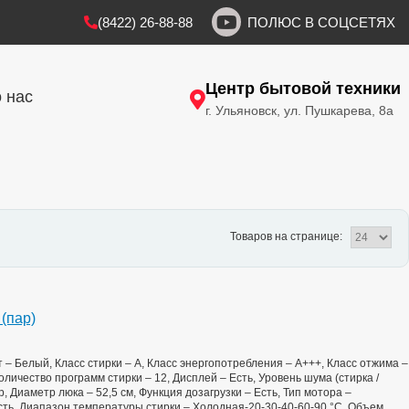
(8422) 26-88-88
ПОЛЮС В СОЦСЕТЯХ
Центр бытовой техники
 нас
г. Ульяновск, ул. Пушкарева, 8а
Товаров на странице:
(пар)
ет – Белый, Класс стирки – A, Класс энергопотребления – А+++, Класс отжима –
Количество программ стирки – 12, Дисплей – Есть, Уровень шума (стирка /
p, Диаметр люка – 52,5 см, Функция дозагрузки – Есть, Тип мотора –
сть, Диапазон температуры стирки – Холодная-20-30-40-60-90 °C, Объем