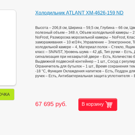
Холодильник ATLANT ХМ-4626-159 ND
Высота – 206,8 см, Ширина – 59,5 см, Глубина – 66 см, 
полезный объем – 348 л, Объем холодильной камеры – 2
NoFrost, Разморозка морозильной камеры – NoFrost, Клас
замораживания – 10 кг/24ч, Управление – Электронное, 
холодильной камере – 4, Материал полок – Стекло, Ящико
класс – SN/N/ST, Уровень шума – 42 дБ, Тип ручки – Есть,
сигнализация при незакрытой двери – Есть, Количество б
Выдвижной подвесной контейнер – 1 шт., Cосуд с регулир
Ограничитель для бутылок – 1 шт., Время сохранения тем
-18 °C, Функция Охлаждения напитков – Есть, Поддон дл
ручек – Есть, Антибактериальная защита уплотнителя – 
ОЧКА
67 695 руб.
В корзину