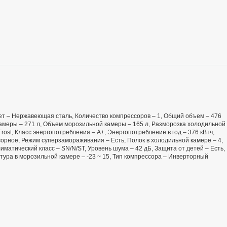
Цвет – Нержавеющая сталь, Количество компрессоров – 1, Общий объем – 476
амеры – 271 л, Объем морозильной камеры – 165 л, Разморозка холодильной
ost, Класс энергопотребления – А+, Энергопотребление в год – 376 кВтч,
орное, Режим суперзамораживания – Есть, Полок в холодильной камере – 4,
иматический класс – SN/N/ST, Уровень шума – 42 дБ, Защита от детей – Есть,
тура в морозильной камере – -23 ~ 15, Тип компрессора – Инверторный