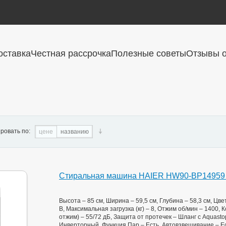
оставка
Честная рассрочка
Полезные советы
Отзывы о
ровать по:
цене
названию
Стиральная машина HAIER HW90-BP14959 
Высота – 85 см, Ширина – 59,5 см, Глубина – 58,3 см, Цв
B, Максимальная загрузка (кг) – 8, Отжим об/мин – 1400, 
отжим) – 55/72 дБ, Защита от протечек – Шланг с Aquasto
Инверторный, Функция Пар – Есть, Автовзвешивание – Е