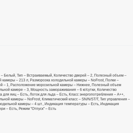
ет – Белый, Тип – Встраиваемый, Количество дверей – 2, Полезный объем –
 камеры – 213 л, Разморозка холодильной камеры – NoFrost, Полки –
щей – 1, Расположение морозильной камеры – Нижнее, Полезный объем
льной камере – 3, Мощность замораживания – 6 кг/сутки, Количество
 для яиц – Есть, Лоток для льда – Есть, Класс энергопотребления – А++,
льной камеры – NoFrost, Климатический класс – SN/N/ST/T, Тип управления –
лодильной камеры – 4 шт., Индикация температуры – Есть, Индикация
и – Есть, Режим "Отпуск" – Есть