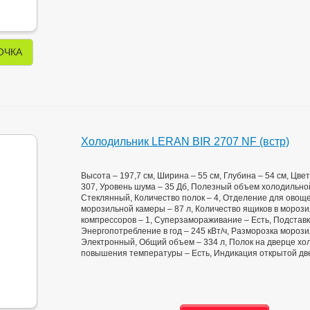
ОЧКА
Холодильник LERAN BIR 2707 NF (встр)
Высота – 197,7 см, Ширина – 55 см, Глубина – 54 см, Цв
307, Уровень шума – 35 Дб, Полезный объем холодильной
Стеклянный, Количество полок – 4, Отделение для ово
морозильной камеры – 87 л, Количество ящиков в морози
компрессоров – 1, Суперзамораживание – Есть, Подставка
Энергопотребление в год – 245 кВт/ч, Разморозка морози
Электронный, Общий объем – 334 л, Полок на дверце хо
повышения температуры – Есть, Индикация открытой двер