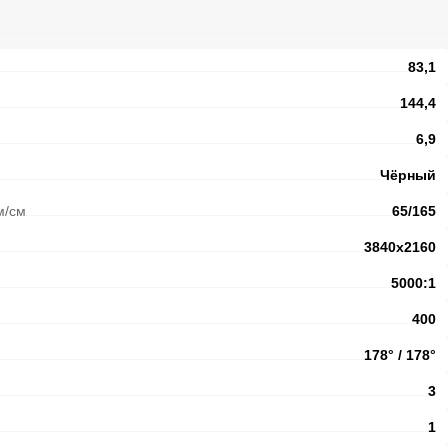
83,1
144,4
6,9
Чёрный
м/см
65/165
3840x2160
5000:1
400
178° / 178°
3
1