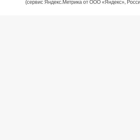
(сервис Яндекс.Метрика от ООО «Яндекс», Росси
О компании
Политика компании
Сервис
Доставка
Рассрочка
Контакты
Подарочная карта