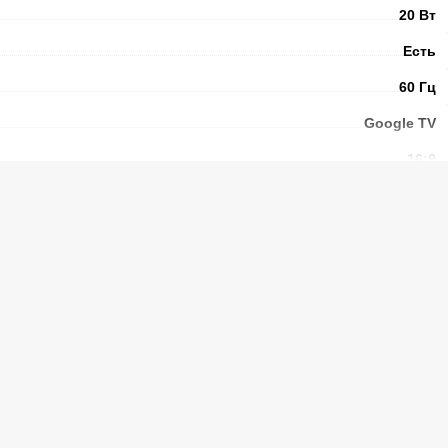
20 Вт
Есть
60 Гц
Google TV
16:9
HDR10+, HLG
DVB-T, DVB-T2, DVB-S, DVB-
S2, DVB-C
AiPQ
16
б)
2
ильных устройств
Есть
Есть