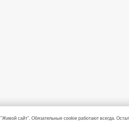
Голосовое управление
Голосовой помощник
Таймер Вкл/Выкл
Родительский контроль
Размер VESA
 "Живой сайт". Обязательные cookie работают всегда. Оста