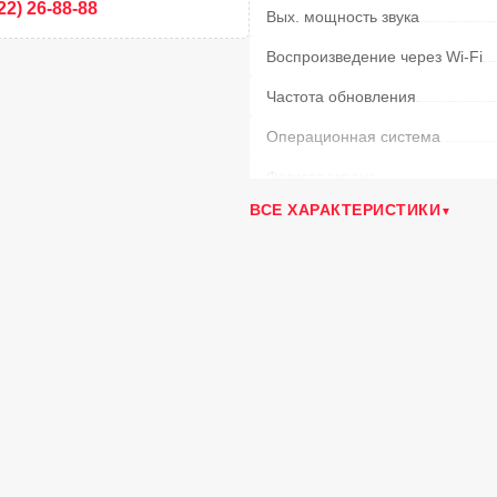
22) 26-88-88
Вых. мощность звука
Воспроизведение через Wi-Fi
Частота обновления
Операционная система
Формат экрана
ВСЕ ХАРАКТЕРИСТИКИ
Формат HDR
Тюнер
Процессор
Объем встроенной памяти
(Гб)
Объем оперативной памяти
(Г
Возможность трансляции с моб
Bluetooth