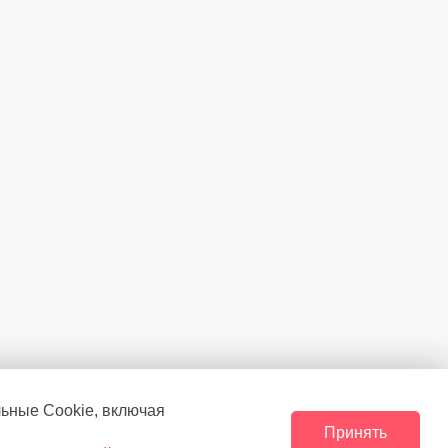
Есть
Google Assistant
Есть
Есть
400 х 300
льные Сookie, включая
Принять