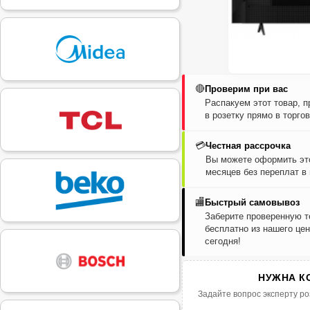
🔴
Проверим при вас
Распакуем этот товар, 
в розетку прямо в торго
💳
Честная рассрочка
Вы можете оформить это
месяцев без переплат в
🏬
Быстрый самовывоз
Заберите проверенную т
бесплатно из нашего цен
сегодня!
НУЖНА К
Задайте вопрос эксперту ро