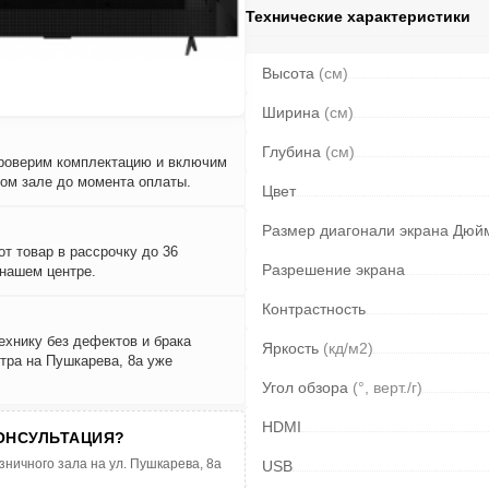
Технические характеристики
Высота
(см)
Ширина
(см)
Глубина
(см)
проверим комплектацию и включим
вом зале до момента оплаты.
Цвет
Размер диагонали экрана Дюй
т товар в рассрочку до 36
Разрешение экрана
 нашем центре.
Контрастность
ехнику без дефектов и брака
Яркость
(кд/м2)
тра на Пушкарева, 8а уже
Угол обзора
(°, верт./г)
HDMI
ОНСУЛЬТАЦИЯ?
зничного зала на ул. Пушкарева, 8а
USB