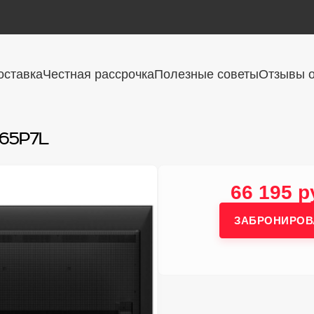
оставка
Честная рассрочка
Полезные советы
Отзывы о
 65P7L
66 195 р
ЗАБРОНИРОВ