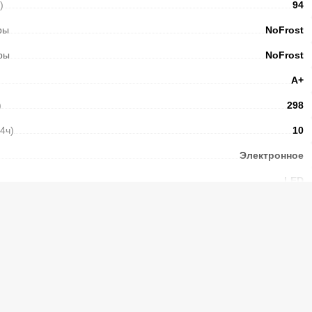
)
94
ры
NoFrost
ры
NoFrost
А+
)
298
24ч)
10
Электронное
LED
Есть
5
Стекло
4
Есть