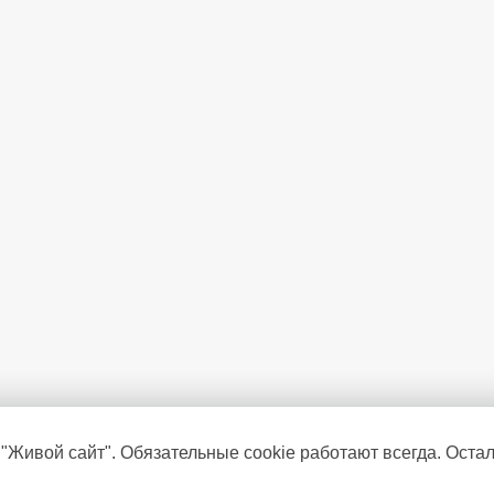
Климатический класс
Уровень шума
(дБ)
Тип ручки
Дисплей
Самодиагностика
Режим суперохлаждения
Режим "отпуск"
Складная полка
Зона свежести
Объем зоны свежести
(л)
Звуковая сигнализация при не
 "Живой сайт". Обязательные cookie работают всегда. Оста
Выдвижной подвесной контей