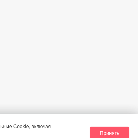
SN/N/ST
42
Скрытая
Есть
Есть
Есть
Есть
Есть
Есть
21
закрытой двери
Есть
льные Сookie, включая
нер
(шт.)
1
Принять