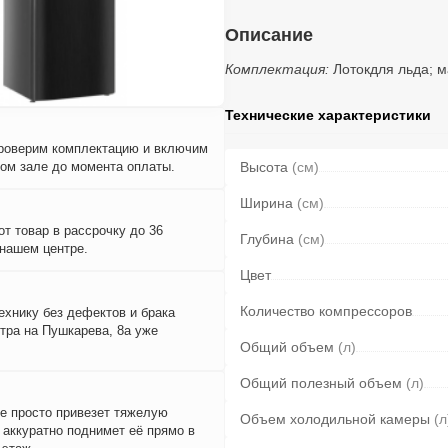
Описание
Комплектация:
Лотокдля льда; м
Технические характеристики
проверим комплектацию и включим
вом зале до момента оплаты.
Высота
(см)
Ширина
(см)
т товар в рассрочку до 36
Глубина
(см)
 нашем центре.
Цвет
Количество компрессоров
ехнику без дефектов и брака
тра на Пушкарева, 8а уже
Общий объем
(л)
Общий полезный объем
(л)
е просто привезет тяжелую
Объем холодильной камеры
(л
и аккуратно поднимет её прямо в