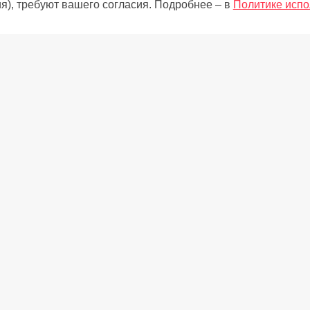
я), требуют вашего согласия. Подробнее – в
Политике испо
Cосуд с регулируемым уровне
Время сохранения температур
Функция Охлаждения напитков
Емкости SLIM SPACE
(шт.)
Поддон для замораживания яго
Антибактериальная защита руч
Антибактериальная защита уп
Антибактериальная защита вну