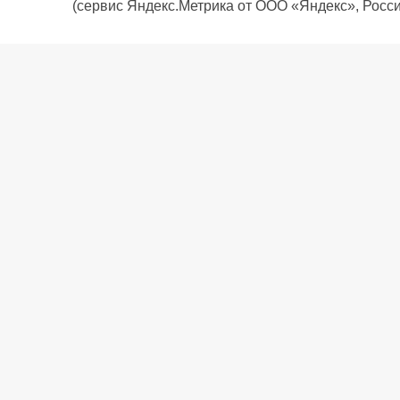
(сервис Яндекс.Метрика от ООО «Яндекс», Росси
О компании
Политика компании
Сервис
Доставка
Рассрочка
Контакты
Подарочная карта