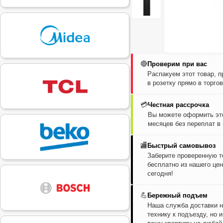
🔴
Проверим при вас
Распакуем этот товар, 
в розетку прямо в торго
💳
Честная рассрочка
Вы можете оформить это
месяцев без переплат в
🏬
Быстрый самовывоз
Заберите проверенную т
бесплатно из нашего цен
сегодня!
💪
Бережный подъем
Наша служба доставки н
технику к подъезду, но 