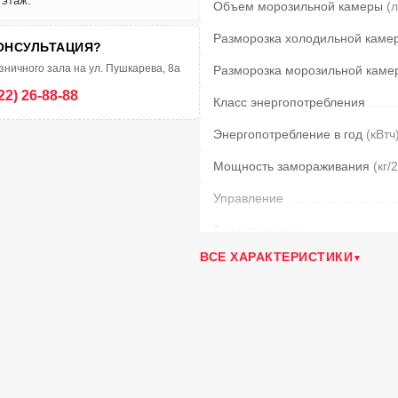
 этаж.
Объем морозильной камеры
(л
Разморозка холодильной каме
ОНСУЛЬТАЦИЯ?
зничного зала на ул. Пушкарева, 8а
Разморозка морозильной каме
22) 26-88-88
Класс энергопотребления
Энергопотребление в год
(кВтч
Мощность замораживания
(кг/
Управление
Тип освещения
ВСЕ ХАРАКТЕРИСТИКИ
Режим суперзамораживания
Полок в холодильной камере
Материал полок
Ящиков в мороз. камере
Возм. перевешивания двери