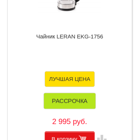
Чайник LERAN EKG-1756
ЛУЧШАЯ ЦЕНА
РАССРОЧКА
2 995 руб.
leaderboard
В корзину