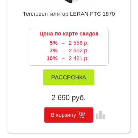
Тепловентилятор LERAN PTC 1870
Цена по карте скидок
5%
–
2 556 р.
7%
–
2 502 р.
10%
–
2 421 р.
РАССРОЧКА
2 690 руб.
leaderboard
В корзину