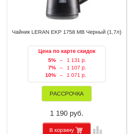
Чайник LERAN EKP 1758 MB Черный (1,7л)
Цена по карте скидок
5%
–
1 131 р.
7%
–
1 107 р.
10%
–
1 071 р.
РАССРОЧКА
1 190 руб.
leaderboard
В корзину