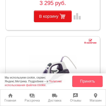
3 295 руб.
leaderboard
В корзину
Мы используем cookie, сервис
Принять
Яндекс.Метрика. Подробнее – в
Политике
использования файлов cookie
.
home
payments
local_shipping
rate_review
place
Главная
Рассрочка
Доставка
Отзывы
Магазин
Утюг LERAN CEI 2837