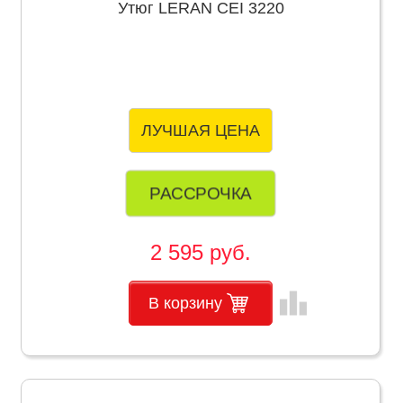
Утюг LERAN CEI 3220
ЛУЧШАЯ ЦЕНА
РАССРОЧКА
2 595 руб.
leaderboard
В корзину