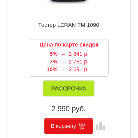
Тостер LERAN TM 1090
Цена по карте скидок
5%
–
2 841 р.
7%
–
2 781 р.
10%
–
2 691 р.
РАССРОЧКА
2 990 руб.
leaderboard
В корзину