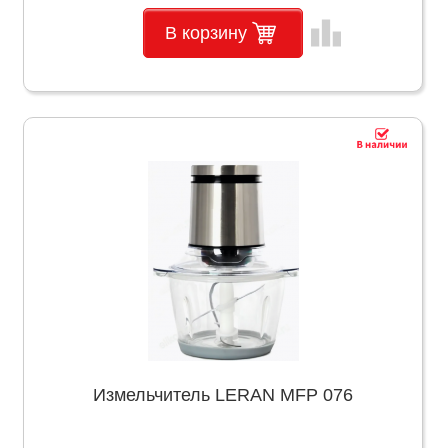
leaderboard
В корзину
Измельчитель LERAN MFP 076