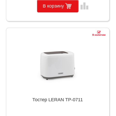
leaderboard
В корзину
Тостер LERAN TP-0711