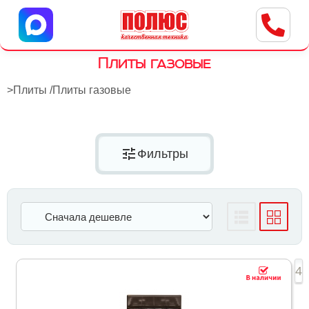
Центр бытовой техники
г. Ульяновск, ул. Пушкарева, 8a
Плиты газовые
>
Плиты
/
Плиты газовые
tune
Фильтры
1
2
3
4