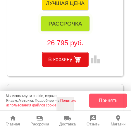
ЛУЧШАЯ ЦЕНА
РАССРОЧКА
26 795 руб.
leaderboard
В корзину
Мы используем cookie, сервис
Принять
Яндекс.Метрика. Подробнее – в
Политике
использования файлов cookie
.
home
payments
local_shipping
rate_review
place
Главная
Рассрочка
Доставка
Отзывы
Магазин