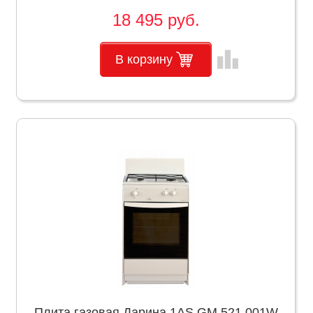
18 495 руб.
leaderboard
В корзину
Плита газовая Дарина 1AS GМ 521 001W