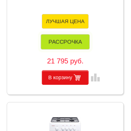
ЛУЧШАЯ ЦЕНА
РАССРОЧКА
21 795 руб.
leaderboard
В корзину