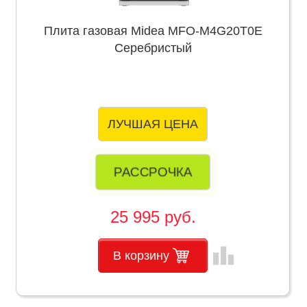
Плита газовая Midea MFO-M4G20T0E
Серебристый
ЛУЧШАЯ ЦЕНА
РАССРОЧКА
25 995 руб.
leaderboard
В корзину