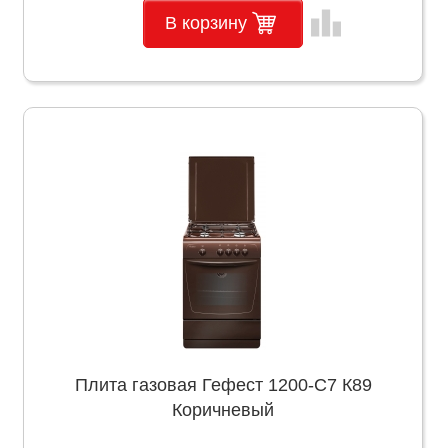
leaderboard
В корзину
Плита газовая Гефест 1200-С7 К89
Коричневый