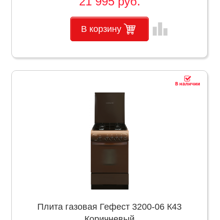
21 995 руб.
leaderboard
В корзину
Плита газовая Гефест 3200-06 К43
Коричневый