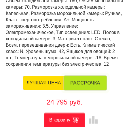
Объем холодильной камеры: 160, Объем морозильной
камеры: 70, Разморозка холодильной камеры:
Капельная, Разморозка морозильной камеры: Ручная,
Класс энергопотребления: А+, Мощность
замораживания: 3,5, Управление:
Электромеханическое, Тип освещения: LED, Полок в
холодильной камере: 3, Материал полок: Стекло,
Возм. перевешивания двери: Есть, Климатический
класс: N, Уровень шума: 42, Ящиков для овощей: 2
шт., Температура в морозильной камере: -18, Время
сохранения температуры без электричества: 12
РАССРОЧКА
ЛУЧШАЯ ЦЕНА
24 795 руб.
leaderboard
В корзину