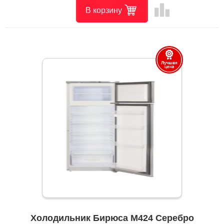
leaderboard
В корзину
Холодильник Бирюса M424 Серебро