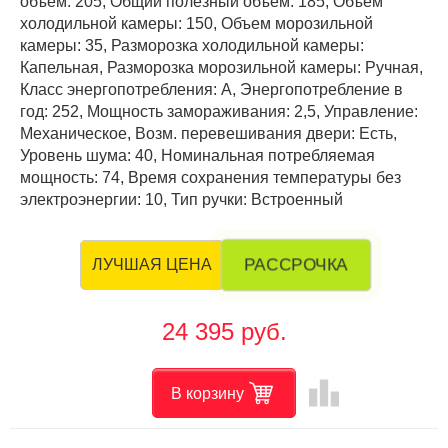
объем: 205, Общий полезный объем: 185, Объем
холодильной камеры: 150, Объем морозильной
камеры: 35, Разморозка холодильной камеры:
Капельная, Разморозка морозильной камеры: Ручная,
Класс энергопотребления: А, Энергопотребление в
год: 252, Мощность замораживания: 2,5, Управление:
Механическое, Возм. перевешивания двери: Есть,
Уровень шума: 40, Номинальная потребляемая
мощность: 74, Время сохранения температуры без
электроэнергии: 10, Тип ручки: Встроенный
РАССРОЧКА
ЛУЧШАЯ ЦЕНА
24 395 руб.
leaderboard
В корзину