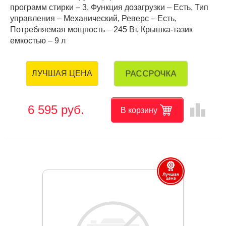
программ стирки – 3, Функция дозагрузки – Есть, Тип
управления – Механический, Реверс – Есть,
Потребляемая мощность – 245 Вт, Крышка-тазик
емкостью – 9 л
РАССРОЧКА
ЛУЧШАЯ ЦЕНА
leaderboard
6 595 руб.
В корзину