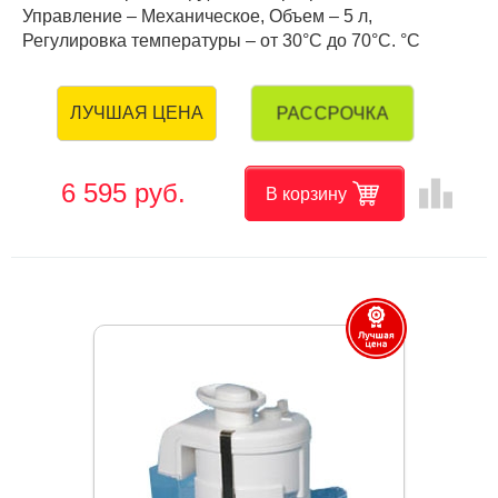
Управление – Механическое, Объем – 5 л,
Регулировка температуры – от 30°С до 70°С. °C
РАССРОЧКА
ЛУЧШАЯ ЦЕНА
leaderboard
6 595 руб.
В корзину