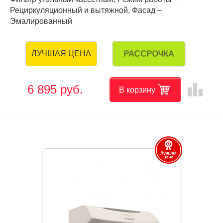
Рециркуляционный и вытяжной, Фасад –
Эмалированный
РАССРОЧКА
ЛУЧШАЯ ЦЕНА
leaderboard
6 895 руб.
В корзину