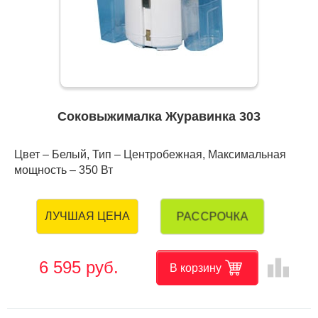
Соковыжималка Журавинка 303
Цвет – Белый, Тип – Центробежная, Максимальная
мощность – 350 Вт
РАССРОЧКА
ЛУЧШАЯ ЦЕНА
leaderboard
6 595 руб.
В корзину