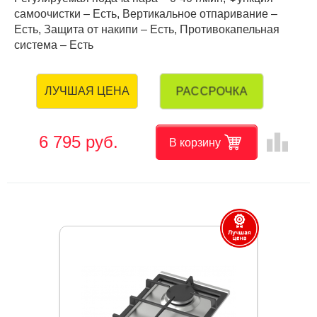
самоочистки – Есть, Вертикальное отпаривание –
Есть, Защита от накипи – Есть, Противокапельная
система – Есть
РАССРОЧКА
ЛУЧШАЯ ЦЕНА
leaderboard
6 795 руб.
В корзину