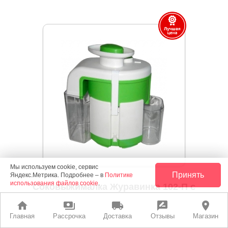
Мы используем cookie, сервис
Принять
Яндекс.Метрика. Подробнее – в
Политике
использования файлов cookie
.
Соковыжималка Журавинка 102-П с
шинковкой
home
payments
local_shipping
rate_review
place
Главная
Рассрочка
Доставка
Отзывы
Магазин