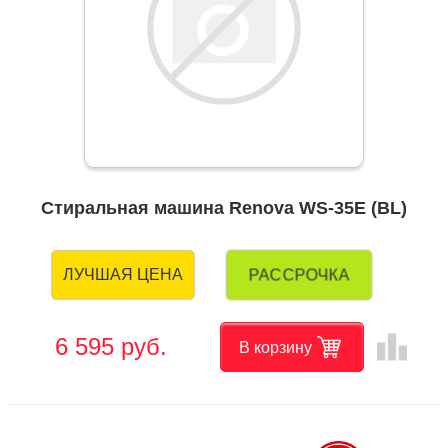
Стиральная машина Renova WS-35E (BL)
РАССРОЧКА
ЛУЧШАЯ ЦЕНА
leaderboard
6 595 руб.
В корзину