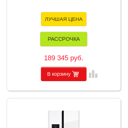
ЛУЧШАЯ ЦЕНА
РАССРОЧКА
189 345 руб.
leaderboard
В корзину