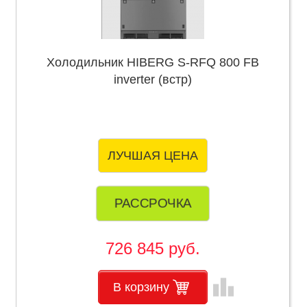
Холодильник HIBERG S-RFQ 800 FB
inverter (встр)
ЛУЧШАЯ ЦЕНА
РАССРОЧКА
726 845 руб.
leaderboard
В корзину