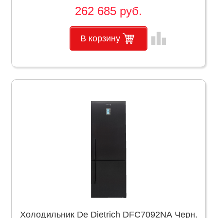
262 685 руб.
leaderboard
В корзину
Холодильник De Dietrich DFC7092NA Черн.