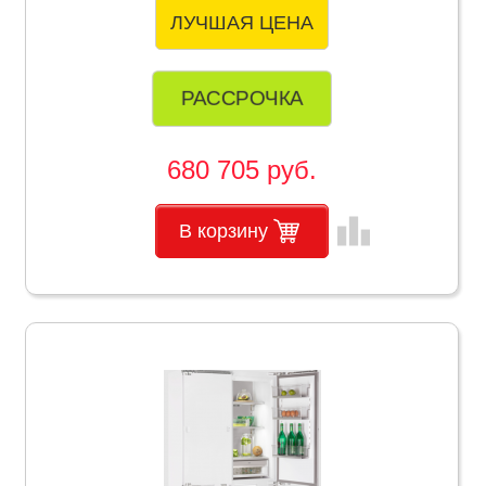
ЛУЧШАЯ ЦЕНА
РАССРОЧКА
680 705 руб.
leaderboard
В корзину