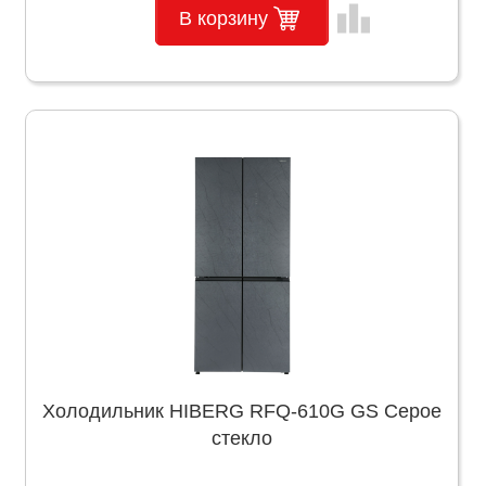
leaderboard
В корзину
Холодильник HIBERG RFQ-610G GS Серое
стекло