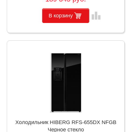
leaderboard
В корзину
Холодильник HIBERG RFS-655DX NFGB
Черное стекло