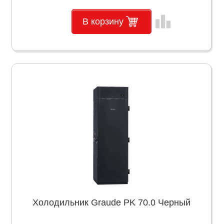
leaderboard
В корзину
Холодильник Graude PK 70.0 Черный