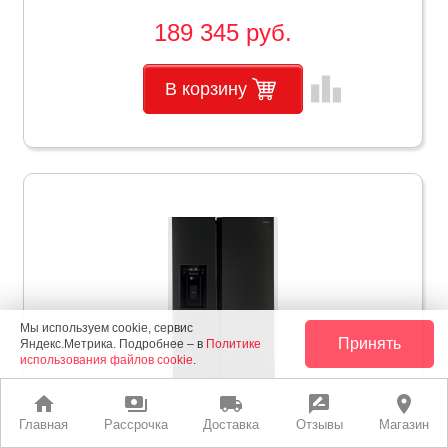
189 345 руб.
leaderboard
В корзину
Мы используем cookie, сервис
Принять
Яндекс.Метрика. Подробнее – в
Политике
использования файлов cookie
.
home
payments
local_shipping
rate_review
place
Главная
Рассрочка
Доставка
Отзывы
Магазин