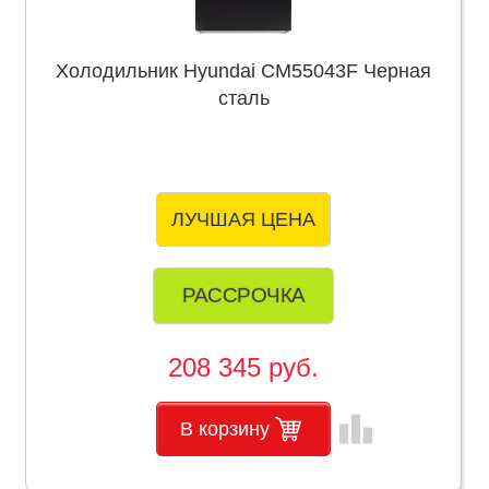
Холодильник Hyundai CM55043F Черная
сталь
ЛУЧШАЯ ЦЕНА
РАССРОЧКА
208 345 руб.
leaderboard
В корзину