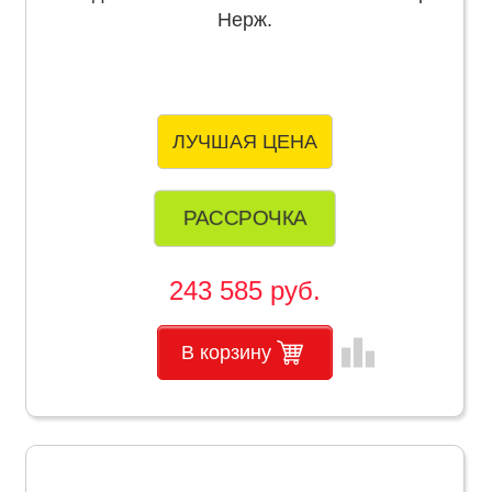
Нерж.
ЛУЧШАЯ ЦЕНА
РАССРОЧКА
243 585 руб.
leaderboard
В корзину