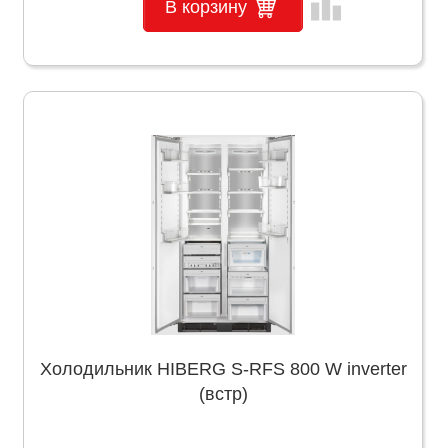
leaderboard
В корзину
Холодильник HIBERG S-RFS 800 W inverter
(встр)