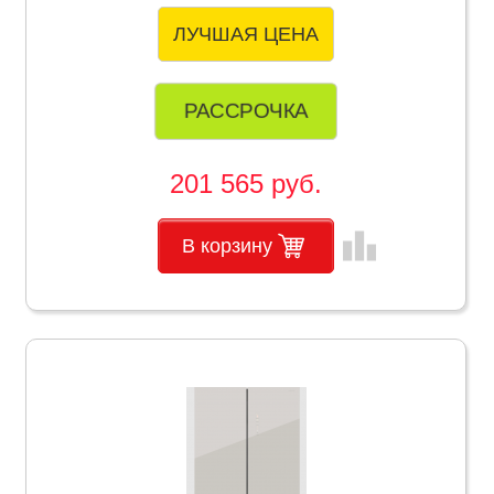
ЛУЧШАЯ ЦЕНА
РАССРОЧКА
201 565 руб.
leaderboard
В корзину