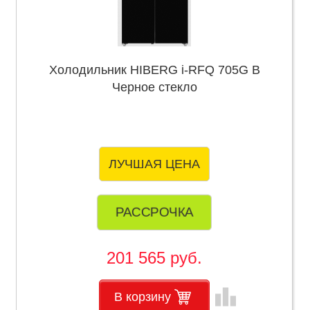
Холодильник HIBERG i-RFQ 705G B
Черное стекло
ЛУЧШАЯ ЦЕНА
РАССРОЧКА
201 565 руб.
leaderboard
В корзину