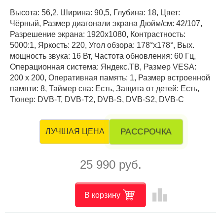
Высота: 56,2, Ширина: 90,5, Глубина: 18, Цвет:
Чёрный, Размер диагонали экрана Дюйм/см: 42/107,
Разрешение экрана: 1920x1080, Контрастность:
5000:1, Яркость: 220, Угол обзора: 178°x178°, Вых.
мощность звука: 16 Вт, Частота обновления: 60 Гц,
Операционная система: Яндекс.ТВ, Размер VESA:
200 x 200, Оперативная память: 1, Размер встроенной
памяти: 8, Таймер сна: Есть, Защита от детей: Есть,
Тюнер: DVB-T, DVB-T2, DVB-S, DVB-S2, DVB-C
РАССРОЧКА
ЛУЧШАЯ ЦЕНА
25 990 руб.
leaderboard
В корзину