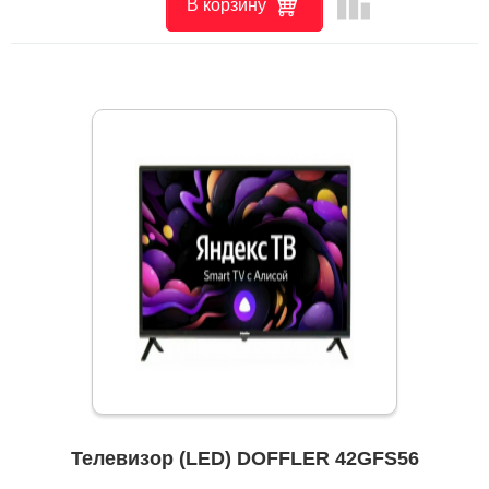
leaderboard
В корзину
Телевизор (LED) DOFFLER 42GFS56