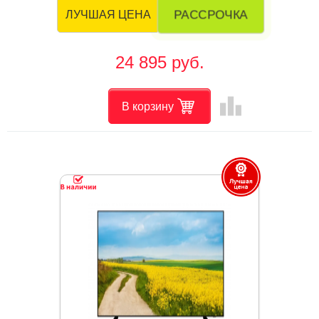
РАССРОЧКА
ЛУЧШАЯ ЦЕНА
24 895 руб.
leaderboard
В корзину