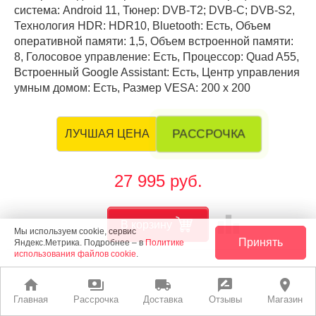
система: Android 11, Тюнер: DVB-T2; DVB-C; DVB-S2,
Технология HDR: HDR10, Bluetooth: Есть, Объем
оперативной памяти: 1,5, Объем встроенной памяти:
8, Голосовое управление: Есть, Процессор: Quad A55,
Встроенный Google Assistant: Есть, Центр управления
умным домом: Есть, Размер VESA: 200 х 200
РАССРОЧКА
ЛУЧШАЯ ЦЕНА
27 995 руб.
leaderboard
В корзину
Мы используем cookie, сервис
Принять
Яндекс.Метрика. Подробнее – в
Политике
использования файлов cookie
.
home
payments
local_shipping
rate_review
place
Главная
Рассрочка
Доставка
Отзывы
Магазин