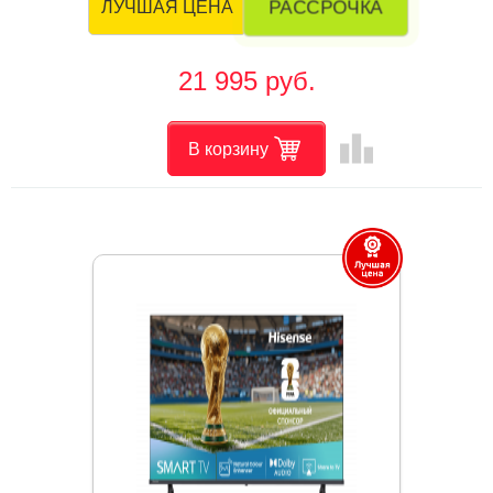
РАССРОЧКА
ЛУЧШАЯ ЦЕНА
21 995 руб.
leaderboard
В корзину