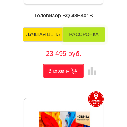
Телевизор BQ 43FS01B
РАССРОЧКА
ЛУЧШАЯ ЦЕНА
23 495 руб.
leaderboard
В корзину