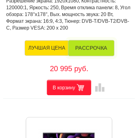
Разрешение экрана: 1920x1080, Контрастность:
120000:1, Яркость: 250, Время отклика панели: 8, Угол
обзора: 178°x178°, Вых. мощность звука: 20 Вт,
Формат экрана: 16:9, 4:3, Тюнер: DVB-Т/DVB-T2/DVB-
C, Размер VESA: 200 x 200
РАССРОЧКА
ЛУЧШАЯ ЦЕНА
20 995 руб.
leaderboard
В корзину