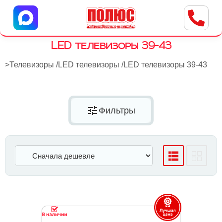
Центр бытовой техники
г. Ульяновск, ул. Пушкарева, 8a
LED телевизоры 39-43
>
Телевизоры
/
LED телевизоры
/
LED телевизоры 39-43
tune
Фильтры