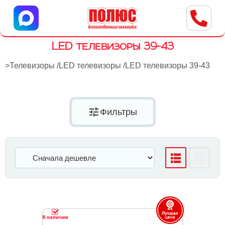
Центр бытовой техники
г. Ульяновск, ул. Пушкарева, 8a
LED телевизоры 39-43
>
Телевизоры
/
LED телевизоры
/
LED телевизоры 39-43
tune
Фильтры