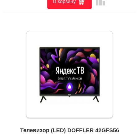
leaderboard
В корзину
Телевизор (LED) DOFFLER 42GFS56