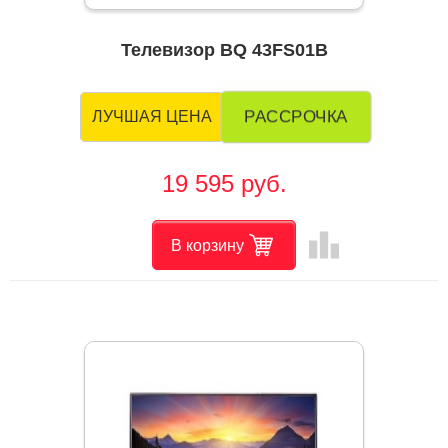
Телевизор BQ 43FS01B
РАССРОЧКА
ЛУЧШАЯ ЦЕНА
19 595 руб.
leaderboard
В корзину