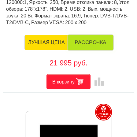
120000:1, Яркость: 250, Время отклика панели: 8, Угол
обзора: 178°x178°, HDMI: 2, USB: 2, Вых. мощность
звука: 20 Вт, Формат экрана: 16:9, Тюнер: DVB-Т/DVB-
T2/DVB-C, Размер VESA: 200 x 200
РАССРОЧКА
ЛУЧШАЯ ЦЕНА
21 995 руб.
leaderboard
В корзину