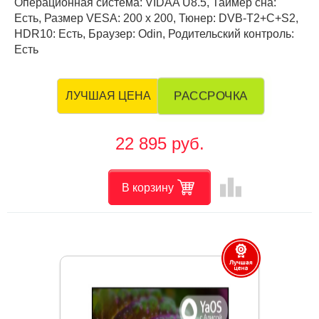
Операционная система: VIDAA U8.5, Таймер сна:
Есть, Размер VESA: 200 х 200, Тюнер: DVB-T2+C+S2,
HDR10: Есть, Браузер: Odin, Родительский контроль:
Есть
РАССРОЧКА
ЛУЧШАЯ ЦЕНА
22 895 руб.
leaderboard
В корзину