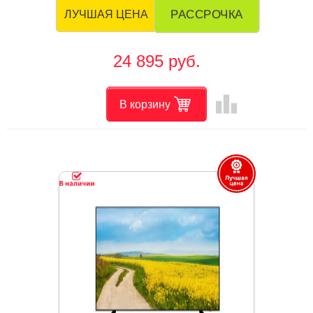
РАССРОЧКА
ЛУЧШАЯ ЦЕНА
24 895 руб.
leaderboard
В корзину