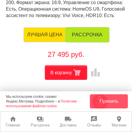
200, Формат экрана: 16:9, Управление со смартфона:
Есть, Операционная система: HomeOS U9, Голосовой
ассистент по телевизору: Vivi Voice, HDR10: Есть
РАССРОЧКА
ЛУЧШАЯ ЦЕНА
27 495 руб.
leaderboard
В корзину
Мы используем cookie, сервис
Принять
Яндекс.Метрика. Подробнее – в
Политике
использования файлов cookie
.
home
payments
local_shipping
rate_review
place
Главная
Рассрочка
Доставка
Отзывы
Магазин