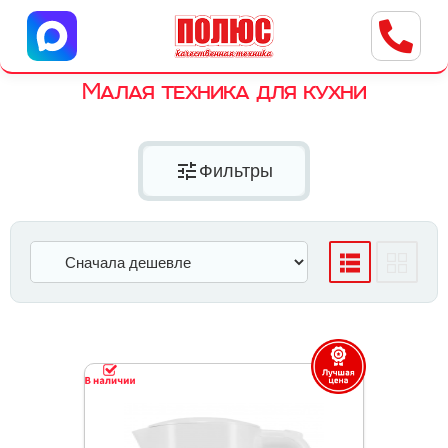
Центр бытовой техники
г. Ульяновск, ул. Пушкарева, 8a
Малая техника для кухни
tune
Фильтры