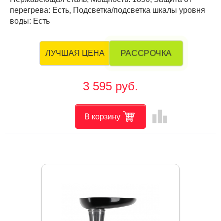
перегрева: Есть, Подсветка/подсветка шкалы уровня
воды: Есть
РАССРОЧКА
ЛУЧШАЯ ЦЕНА
3 595 руб.
leaderboard
В корзину