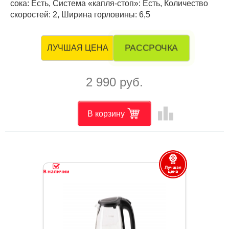
сока: Есть, Система «капля-стоп»: Есть, Количество
скоростей: 2, Ширина горловины: 6,5
РАССРОЧКА
ЛУЧШАЯ ЦЕНА
2 990 руб.
leaderboard
В корзину