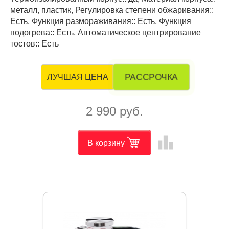
металл, пластик, Регулировка степени обжаривания::
Есть, Функция размораживания:: Есть, Функция
подогрева:: Есть, Автоматическое центрирование
тостов:: Есть
РАССРОЧКА
ЛУЧШАЯ ЦЕНА
2 990 руб.
leaderboard
В корзину