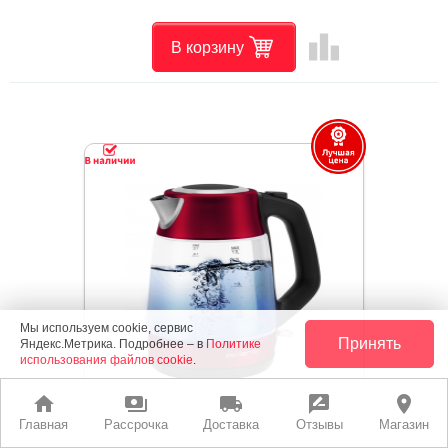
leaderboard
В корзину
Мы используем cookie, сервис
Принять
Яндекс.Метрика. Подробнее – в
Политике
использования файлов cookie
.
home
payments
local_shipping
rate_review
place
Главная
Рассрочка
Доставка
Отзывы
Магазин