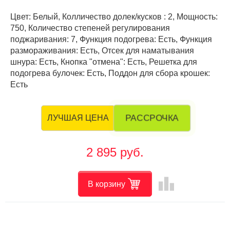
Цвет: Белый, Колличество долек/кусков : 2, Мощность:
750, Количество степеней регулирования
поджаривания: 7, Функция подогрева: Есть, Функция
размораживания: Есть, Отсек для наматывания
шнура: Есть, Кнопка "отмена": Есть, Решетка для
подогрева булочек: Есть, Поддон для сбора крошек:
Есть
РАССРОЧКА
ЛУЧШАЯ ЦЕНА
2 895 руб.
leaderboard
В корзину