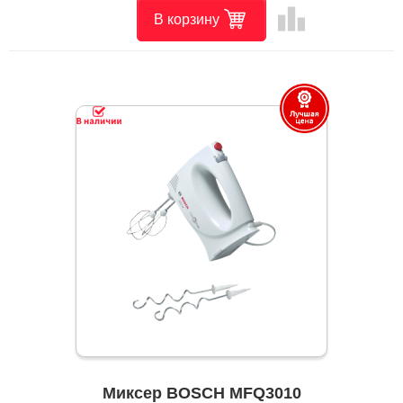
leaderboard
В корзину
Миксер BOSCH MFQ3010