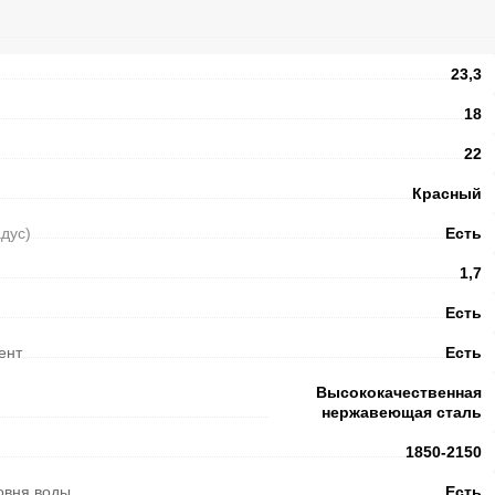
23,3
18
22
Красный
адус)
Есть
1,7
Есть
ент
Есть
Высококачественная
нержавеющая сталь
1850-2150
овня воды
Есть