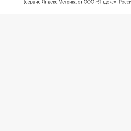
(сервис Яндекс.Метрика от ООО «Яндекс», Росси
О компании
Политика компании
Сервис
Доставка
Рассрочка
Контакты
Подарочная карта