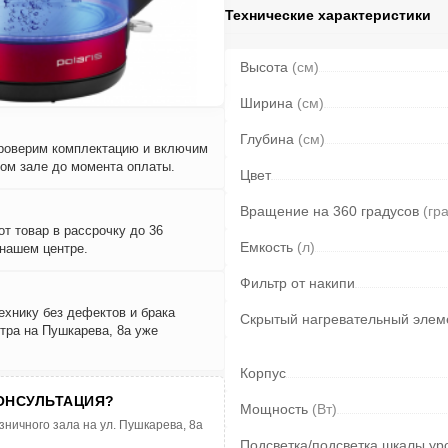
Технические характеристики
Высота
(см)
Ширина
(см)
Глубина
(см)
проверим комплектацию и включим
вом зале до момента оплаты.
Цвет
Вращение на 360 градусов
(гр
т товар в рассрочку до 36
Емкость
(л)
 нашем центре.
Фильтр от накипи
ехнику без дефектов и брака
Скрытый нагревательный элем
тра на Пушкарева, 8а уже
Корпус
ОНСУЛЬТАЦИЯ?
Мощность
(Вт)
зничного зала на ул. Пушкарева, 8а
Подсветка/подсветка шкалы ур