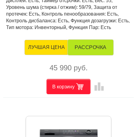
Дисплей: Есть, Таймер отсрочки: Есть, Вес: 55,
Уровень шума (стирка / отжим): 59/79, Защита от
протечек: Есть, Контроль пенообразования: Есть,
Контроль дисбаланса: Есть, Функция дозагрузки: Есть,
Тип мотора: Инвенторный, Функция Пар: Есть
РАССРОЧКА
ЛУЧШАЯ ЦЕНА
45 990 руб.
leaderboard
В корзину