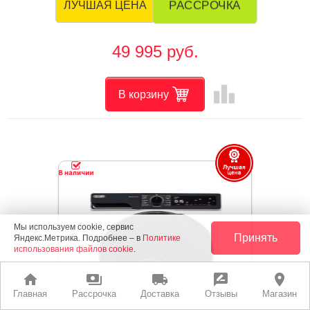
РАССРОЧКА
ЛУЧШАЯ ЦЕНА
49 995 руб.
leaderboard
В корзину
Мы используем cookie, сервис
Принять
Яндекс.Метрика. Подробнее – в
Политике
использования файлов cookie
.
home
payments
local_shipping
rate_review
place
Главная
Рассрочка
Доставка
Отзывы
Магазин