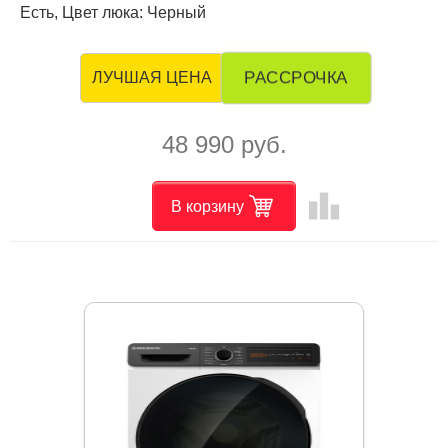
Есть, Цвет люка: Черный
РАССРОЧКА
ЛУЧШАЯ ЦЕНА
48 990 руб.
leaderboard
В корзину