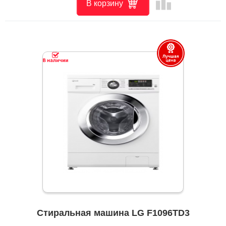
leaderboard
В корзину
Стиральная машина LG F1096TD3