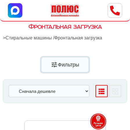
Центр бытовой техники
г. Ульяновск, ул. Пушкарева, 8a
Фронтальная загрузка
>
Стиральные машины
/
Фронтальная загрузка
tune
Фильтры