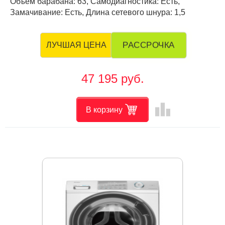
Объем барабана: 63, Самодиагностика: Есть,
Замачивание: Есть, Длина сетевого шнура: 1,5
РАССРОЧКА
ЛУЧШАЯ ЦЕНА
47 195 руб.
leaderboard
В корзину