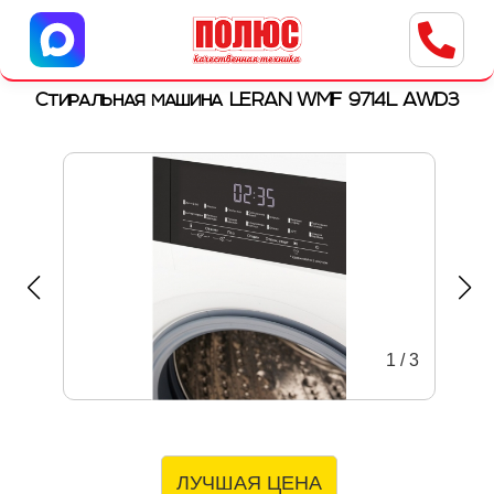
Центр бытовой техники
г. Ульяновск, ул. Пушкарева, 8a
Стиральная машина LERAN WMF 9714L AWD3
1
/
3
ЛУЧШАЯ ЦЕНА