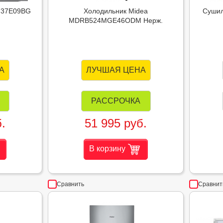
737E09BG
Холодильник Midea
Суши
MDRB524MGE46ODM Нерж.
А
ЛУЧШАЯ ЦЕНА
РАССРОЧКА
.
51 995 руб.
В корзину
Сравнить
Сравнит