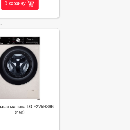
В корзину
ь
ьная машина LG F2V5HS9B
(пар)