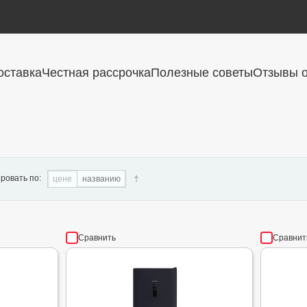
оставка
Честная рассрочка
Полезные советы
Отзывы о
ровать по:
цене
названию
Сравнить
Сравнит