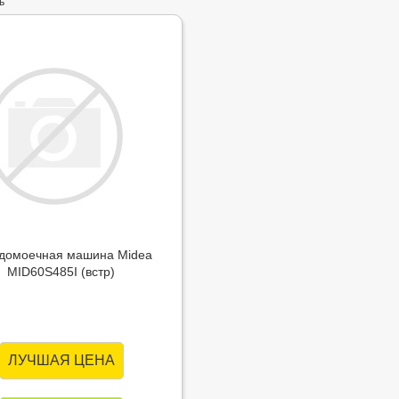
ь
домоечная машина Midea
MID60S485I (встр)
ЛУЧШАЯ ЦЕНА