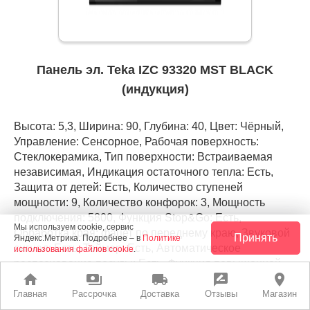
Панель эл. Teka IZC 93320 MST BLACK
(индукция)
Высота: 5,3, Ширина: 90, Глубина: 40, Цвет: Чёрный,
Управление: Сенсорное, Рабочая поверхность:
Стеклокерамика, Тип поверхности: Встраиваемая
независимая, Индикация остаточного тепла: Есть,
Защита от детей: Есть, Количество ступеней
мощности: 9, Количество конфорок: 3, Мощность
подключения: 5800, Функция Stop&Go: Есть,
Мы используем cookie, сервис
Обработка края: фацет по переднему краю, Звуковой
Принять
Яндекс.Метрика. Подробнее – в
Политике
сигнал: Есть, Таймер: Есть, Автоматическое
использования файлов cookie
.
распознавание посуды: Есть, Функция повышенной
home
payments
local_shipping
rate_review
place
мощности: Есть, Автоматика закипания/ iQuick Boiling:
Есть, Функция отключения звука: Есть,
Главная
Рассрочка
Доставка
Отзывы
Магазин
Автоматическое защитное отключение: Есть, Длина