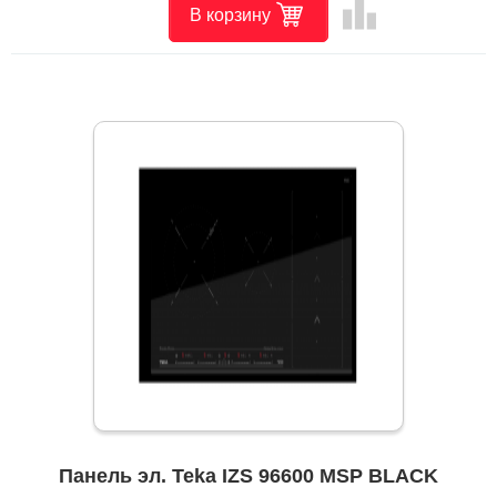
leaderboard
В корзину
Панель эл. Teka IZS 96600 MSP BLACK