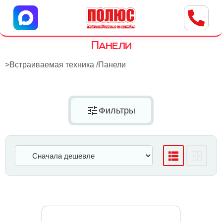
Центр бытовой техники
г. Ульяновск, ул. Пушкарева, 8a
Панели
>
Встраиваемая техника
/
Панели
tune
Фильтры