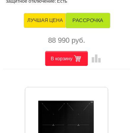
защитное отключение: Есть
РАССРОЧКА
ЛУЧШАЯ ЦЕНА
88 990 руб.
leaderboard
В корзину