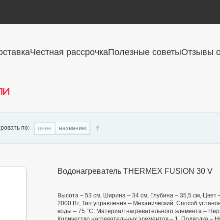
оставка
Честная рассрочка
Полезные советы
Отзывы о
ли
ровать по:
цене
названию
Водонагреватель THERMEX FUSION 30 V
Высота – 53 см, Ширина – 34 см, Глубина – 35,5 см, Цве
2000 Вт, Тип управления – Механический, Способ установ
воды – 75 °С, Материал нагревательного элемента – Нер
Количество нагревательных элементов – 1, Подводка – Н