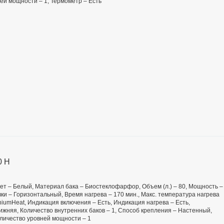
ей мощности – 1, Термометр – Есть
0 H
 Цвет – Белый, Материал бака – Биостеклофарфор, Объем (л.) – 80, Мощность –
ки – Горизонтальный, Время нагрева – 170 мин., Макс. температура нагрева
niumHeat, Индикация включения – Есть, Индикация нагрева – Есть,
ижняя, Количество внутренних баков – 1, Способ крепления – Настенный,
оличество уровней мощности – 1