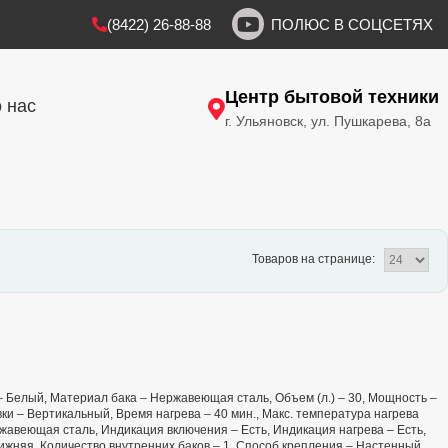
(8422) 26-88-88
ПОЛЮС В СОЦСЕТЯХ
Центр бытовой техники
 нас
г. Ульяновск, ул. Пушкарева, 8а
Товаров на странице:
т – Белый, Материал бака – Нержавеющая сталь, Объем (л.) – 30, Мощность –
ки – Вертикальный, Время нагрева – 40 мин., Макс. температура нагрева
жавеющая сталь, Индикация включения – Есть, Индикация нагрева – Есть,
ижняя, Количество внутренних баков – 1, Способ крепления – Настенный,