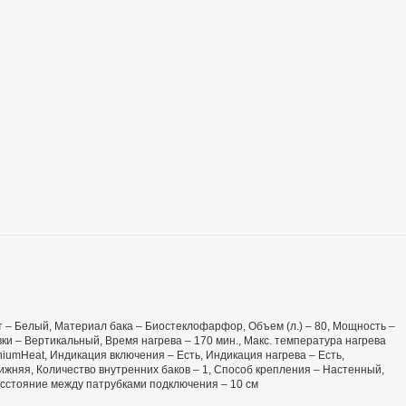
вет – Белый, Материал бака – Биостеклофарфор, Объем (л.) – 80, Мощность –
ки – Вертикальный, Время нагрева – 170 мин., Макс. температура нагрева
niumHeat, Индикация включения – Есть, Индикация нагрева – Есть,
ижняя, Количество внутренних баков – 1, Способ крепления – Настенный,
асстояние между патрубками подключения – 10 см