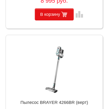
8 995 руб.
leaderboard
В корзину
Пылесос BRAYER 4266BR (верт)