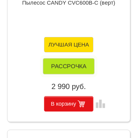
Пылесос CANDY CVC600B-C (верт)
ЛУЧШАЯ ЦЕНА
РАССРОЧКА
2 990 руб.
leaderboard
В корзину