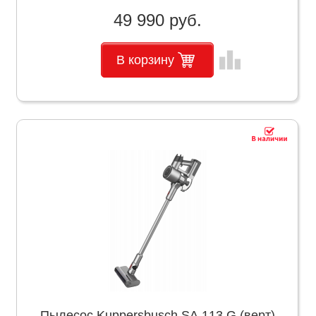
49 990 руб.
leaderboard
В корзину
Пылесос Kuppersbusch SA 113 G (верт)