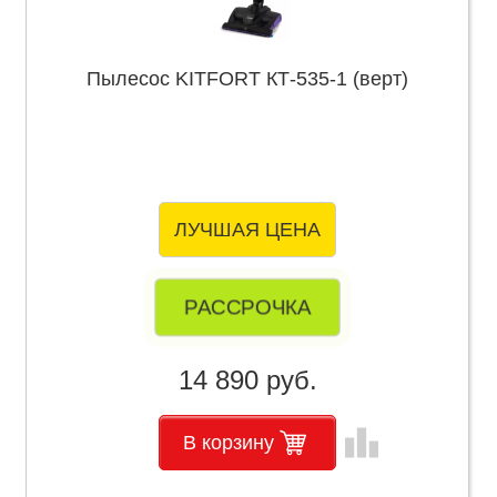
Пылесос KITFORT КТ-535-1 (верт)
ЛУЧШАЯ ЦЕНА
РАССРОЧКА
14 890 руб.
leaderboard
В корзину