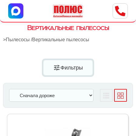
Центр бытовой техники
г. Ульяновск, ул. Пушкарева, 8a
Вертикальные пылесосы
>
Пылесосы
/
Вертикальные пылесосы
tune
Фильтры