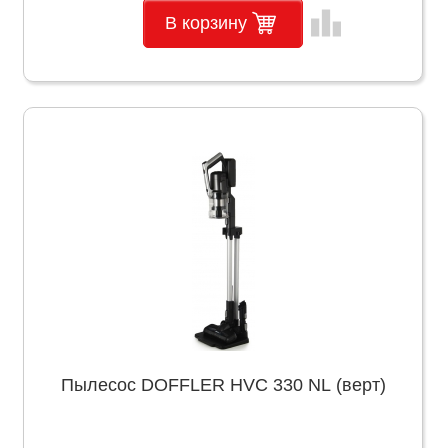
leaderboard
В корзину
Пылесос DOFFLER HVC 330 NL (верт)