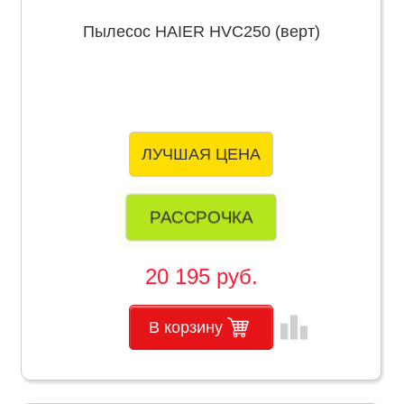
Пылесос HAIER HVC250 (верт)
ЛУЧШАЯ ЦЕНА
РАССРОЧКА
20 195 руб.
leaderboard
В корзину