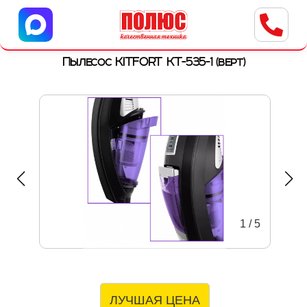
Центр бытовой техники
г. Ульяновск, ул. Пушкарева, 8a
Пылесос KITFORT КТ-535-1 (верт)
1
/
5
ЛУЧШАЯ ЦЕНА