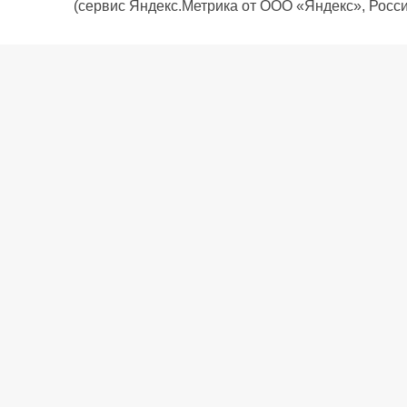
(сервис Яндекс.Метрика от ООО «Яндекс», Росси
О компании
Политика компании
Сервис
Доставка
Рассрочка
Контакты
Подарочная карта