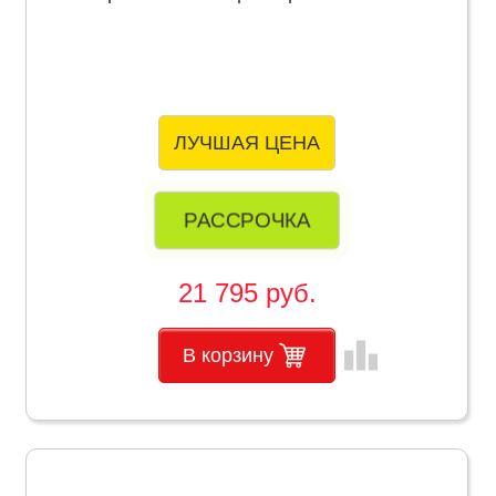
ЛУЧШАЯ ЦЕНА
РАССРОЧКА
21 795 руб.
leaderboard
В корзину