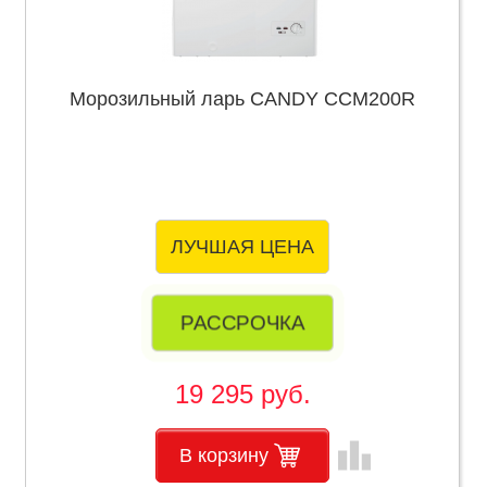
Морозильный ларь CANDY CCM200R
ЛУЧШАЯ ЦЕНА
РАССРОЧКА
19 295 руб.
leaderboard
В корзину