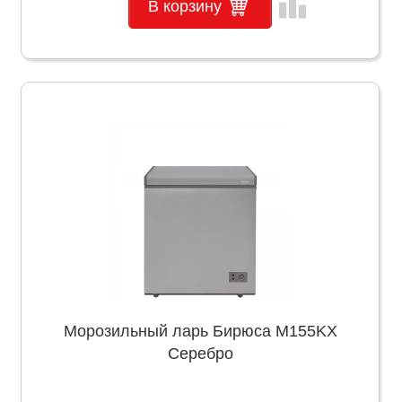
leaderboard
В корзину
Морозильный ларь Бирюса M155KX
Серебро