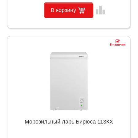
leaderboard
В корзину
Морозильный ларь Бирюса 113КХ