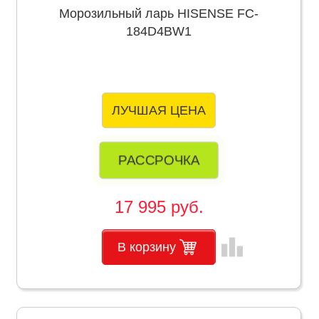
Морозильный ларь HISENSE FC-
184D4BW1
ЛУЧШАЯ ЦЕНА
РАССРОЧКА
17 995 руб.
leaderboard
В корзину