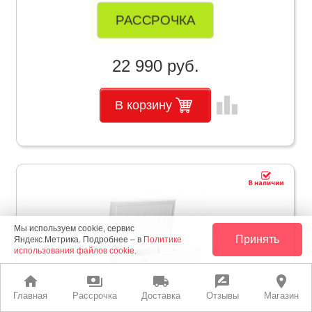
РАССРОЧКА
22 990 руб.
leaderboard
В корзину
Мы используем cookie, сервис
Принять
Яндекс.Метрика. Подробнее – в
Политике
использования файлов cookie
.
home
payments
local_shipping
rate_review
place
Главная
Рассрочка
Доставка
Отзывы
Магазин