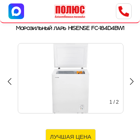
Центр бытовой техники
г. Ульяновск, ул. Пушкарева, 8a
Морозильный ларь HISENSE FC-184D4BW1
1
/
2
ЛУЧШАЯ ЦЕНА