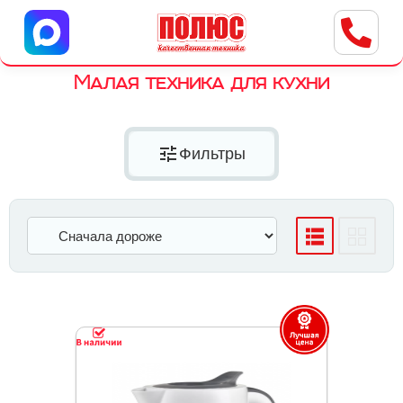
Центр бытовой техники
г. Ульяновск, ул. Пушкарева, 8a
Малая техника для кухни
tune
Фильтры