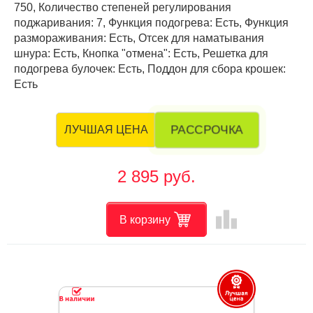
750, Количество степеней регулирования
поджаривания: 7, Функция подогрева: Есть, Функция
размораживания: Есть, Отсек для наматывания
шнура: Есть, Кнопка "отмена": Есть, Решетка для
подогрева булочек: Есть, Поддон для сбора крошек:
Есть
РАССРОЧКА
ЛУЧШАЯ ЦЕНА
2 895 руб.
leaderboard
В корзину