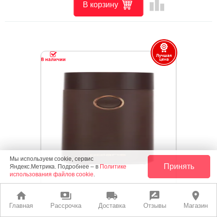
leaderboard
В корзину
Мы используем cookie, сервис
Принять
Яндекс.Метрика. Подробнее – в
Политике
использования файлов cookie
.
home
payments
local_shipping
rate_review
place
Кофемолка Polaris PCG 2014 Коричневый
Главная
Рассрочка
Доставка
Отзывы
Магазин