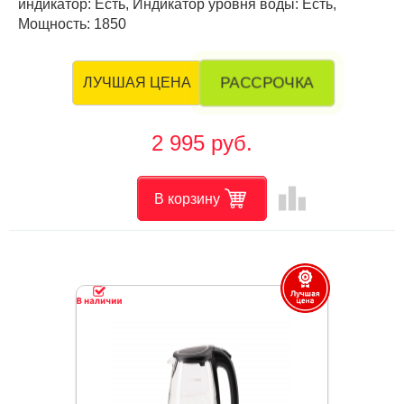
индикатор: Есть, Индикатор уровня воды: Есть,
Мощность: 1850
РАССРОЧКА
ЛУЧШАЯ ЦЕНА
2 995 руб.
leaderboard
В корзину