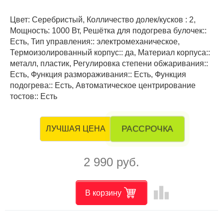
Цвет: Серебристый, Колличество долек/кусков : 2,
Мощность: 1000 Вт, Решётка для подогрева булочек::
Есть, Тип управления:: электромеханическое,
Термоизолированный корпус:: да, Материал корпуса::
металл, пластик, Регулировка степени обжаривания::
Есть, Функция размораживания:: Есть, Функция
подогрева:: Есть, Автоматическое центрирование
тостов:: Есть
РАССРОЧКА
ЛУЧШАЯ ЦЕНА
2 990 руб.
leaderboard
В корзину