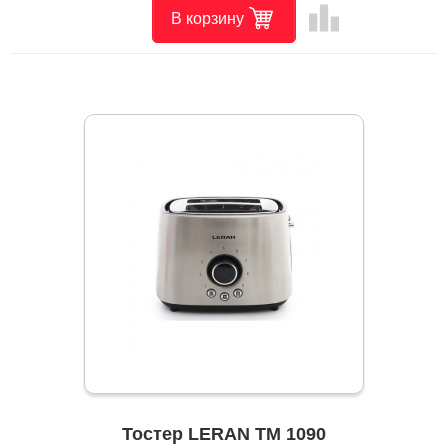
leaderboard
В корзину
Тостер LERAN TM 1090