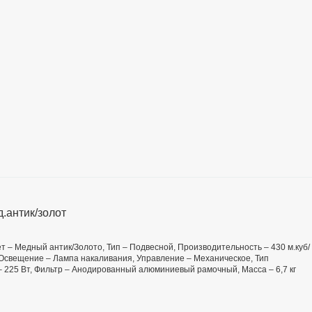
.антик/золот
ет – Медный антик/Золото, Тип – Подвесной, Производительность – 430 м.куб/
, Освещение – Лампа накаливания, Управление – Механическое, Тип
 225 Вт, Фильтр – Анодированный алюминиевый рамочный, Масса – 6,7 кг