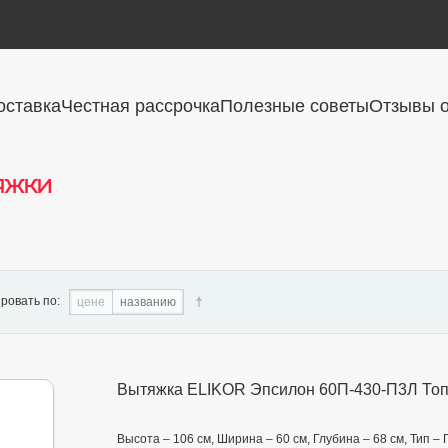
оставка
Честная рассрочка
Полезные советы
Отзывы о
яжки
ровать по:
цене
названию
Вытяжка ELIKOR Эпсилон 60П-430-П3Л Топ
Высота – 106 см, Ширина – 60 см, Глубина – 68 см, Тип –