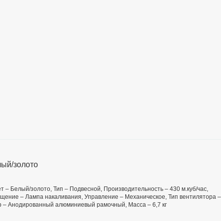
ый/золото
ет – Белый/золото, Тип – Подвесной, Производительность – 430 м.куб/час,
вещение – Лампа накаливания, Управление – Механическое, Тип вентилятора –
р – Анодированный алюминиевый рамочный, Масса – 6,7 кг