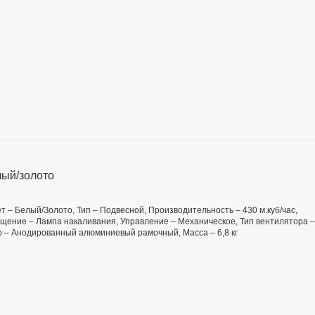
ый/золото
ет – Белый/Золото, Тип – Подвесной, Производительность – 430 м.куб/час,
вещение – Лампа накаливания, Управление – Механическое, Тип вентилятора –
р – Анодированный алюминиевый рамочный, Масса – 6,8 кг