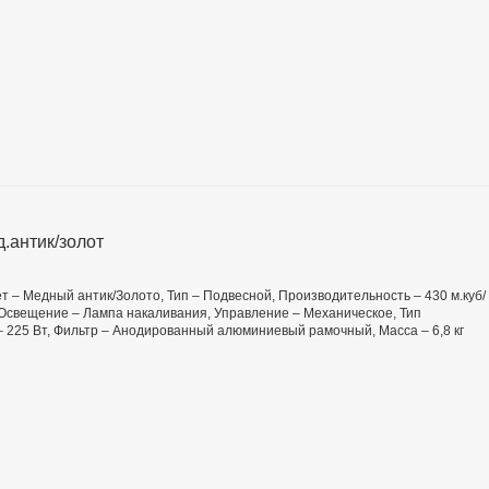
.антик/золот
ет – Медный антик/Золото, Тип – Подвесной, Производительность – 430 м.куб/
, Освещение – Лампа накаливания, Управление – Механическое, Тип
 225 Вт, Фильтр – Анодированный алюминиевый рамочный, Масса – 6,8 кг