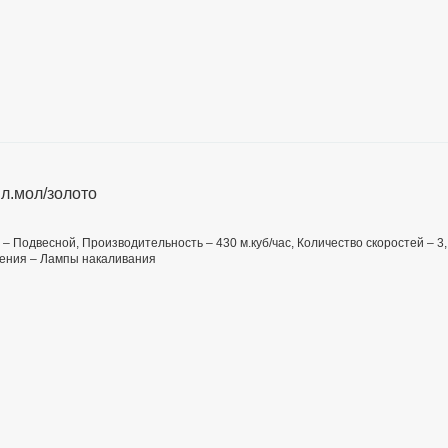
л.мол/золото
п – Подвесной, Производительность – 430 м.куб/час, Количество скоростей – 3,
щения – Лампы накаливания