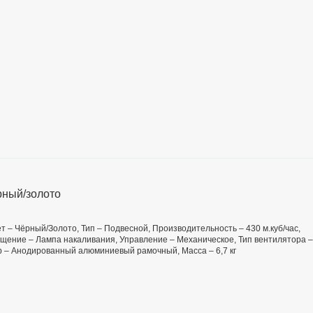
ный/золото
ет – Чёрный/Золото, Тип – Подвесной, Производительность – 430 м.куб/час,
вещение – Лампа накаливания, Управление – Механическое, Тип вентилятора –
р – Анодированный алюминиевый рамочный, Масса – 6,7 кг