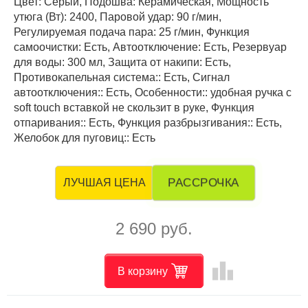
Цвет: Серый, Подошва: Керамическая, Мощность
утюга (Вт): 2400, Паровой удар: 90 г/мин,
Регулируемая подача пара: 25 г/мин, Функция
самоочистки: Есть, Автоотключение: Есть, Резервуар
для воды: 300 мл, Защита от накипи: Есть,
Противокапельная система:: Есть, Сигнал
автоотключения:: Есть, Особенности:: удобная ручка с
soft touch вставкой не скользит в руке, Функция
отпаривания:: Есть, Функция разбрызгивания:: Есть,
Желобок для пуговиц:: Есть
РАССРОЧКА
ЛУЧШАЯ ЦЕНА
2 690 руб.
leaderboard
В корзину