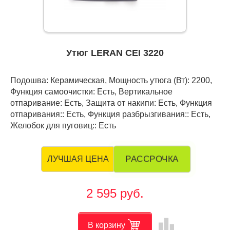
Утюг LERAN CEI 3220
Подошва: Керамическая, Мощность утюга (Вт): 2200,
Функция самоочистки: Есть, Вертикальное
отпаривание: Есть, Защита от накипи: Есть, Функция
отпаривания:: Есть, Функция разбрызгивания:: Есть,
Желобок для пуговиц:: Есть
РАССРОЧКА
ЛУЧШАЯ ЦЕНА
2 595 руб.
leaderboard
В корзину