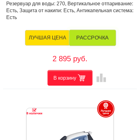
Резервуар для воды: 270, Вертикальное отпаривание:
Есть, Защита от накипи: Есть, Антикапельная система:
Есть
РАССРОЧКА
ЛУЧШАЯ ЦЕНА
2 895 руб.
leaderboard
В корзину