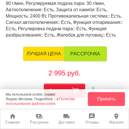
90 г/мин, Регулируемая подача пара: 30 г/мин,
Автоотключение: Есть, Защита от накипи: Есть,
Мощность: 2400 Вт, Противокапельная система:: Есть,
Сигнал автоотключения:: Есть, Функция отпаривания::
Есть, Регулировка подачи пара:: Есть, Функция
разбрызгивания:: Есть, Желобок для пуговиц:: Есть
РАССРОЧКА
ЛУЧШАЯ ЦЕНА
2 995 руб.
leaderboard
В корзину
Мы используем cookie, сервис
Принять
Яндекс.Метрика. Подробнее – в
Политике
использования файлов cookie
.
home
payments
local_shipping
rate_review
place
Главная
Рассрочка
Доставка
Отзывы
Магазин