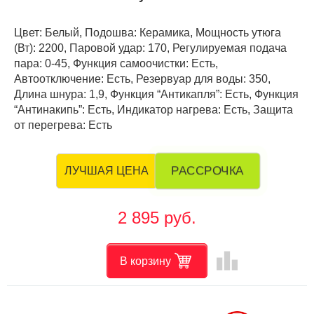
Цвет: Белый, Подошва: Керамика, Мощность утюга
(Вт): 2200, Паровой удар: 170, Регулируемая подача
пара: 0-45, Функция самоочистки: Есть,
Автоотключение: Есть, Резервуар для воды: 350,
Длина шнура: 1,9, Функция “Антикапля”: Есть, Функция
“Антинакипь”: Есть, Индикатор нагрева: Есть, Защита
от перегрева: Есть
РАССРОЧКА
ЛУЧШАЯ ЦЕНА
2 895 руб.
leaderboard
В корзину