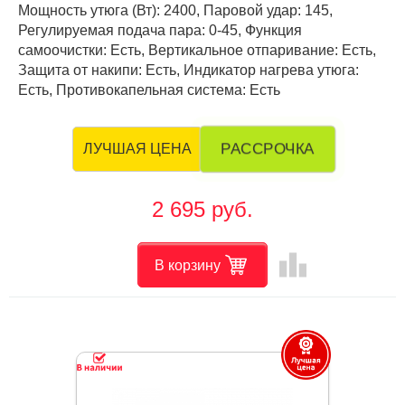
Мощность утюга (Вт): 2400, Паровой удар: 145,
Регулируемая подача пара: 0-45, Функция
самоочистки: Есть, Вертикальное отпаривание: Есть,
Защита от накипи: Есть, Индикатор нагрева утюга:
Есть, Противокапельная система: Есть
РАССРОЧКА
ЛУЧШАЯ ЦЕНА
2 695 руб.
leaderboard
В корзину