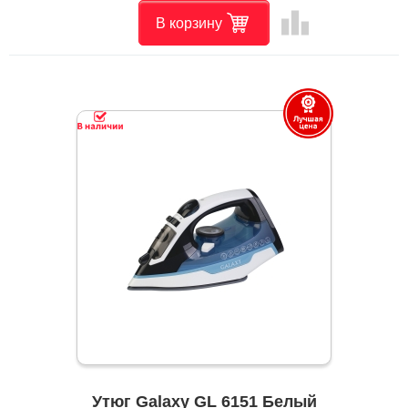
leaderboard
В корзину
Утюг Galaxy GL 6151 Белый