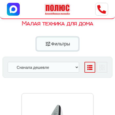
Центр бытовой техники
г. Ульяновск, ул. Пушкарева, 8a
Малая техника для дома
tune
Фильтры