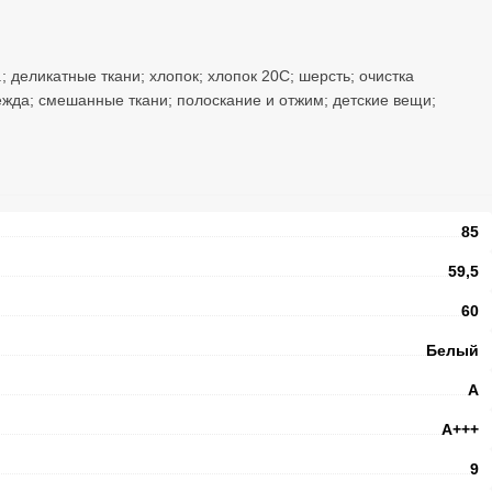
.; деликатные ткани; хлопок; хлопок 20С; шерсть; очистка
ежда; смешанные ткани; полоскание и отжим; детские вещи;
85
59,5
60
Белый
A
А+++
9