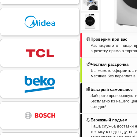
🔴
Проверим при вас
Распакуем этот товар, 
в розетку прямо в торго
💳
Честная рассрочка
Вы можете оформить это
месяцев без переплат в
🏬
Быстрый самовывоз
Заберите проверенную т
бесплатно из нашего цен
сегодня!
💪
Бережный подъем
Наша служба доставки н
технику к подъезду, но 