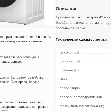
Описание
Программы:
эко; быстрая 42 мин
барабана; отжим; спортивная од
постельное белье.
проверим комплектацию и включим
Технические характеристики
вом зале до момента оплаты.
Высота
(см)
т товар в рассрочку до 36
Ширина
(см)
 нашем центре.
Глубина
(см)
ехнику без дефектов и брака
Цвет
тра на Пушкарева, 8а уже
Класс стирки
Класс энергопотребления
е просто привезет тяжелую
Максимальная загрузка (кг)
и аккуратно поднимет её прямо в