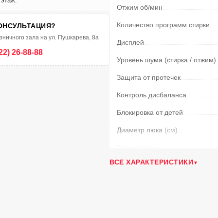
 этаж.
Отжим об/мин
Количество программ стирки
ОНСУЛЬТАЦИЯ?
зничного зала на ул. Пушкарева, 8а
Дисплей
22) 26-88-88
Уровень шума (стирка / отжим)
Защита от протечек
Контроль дисбаланса
Блокировка от детей
Диаметр люка
(см)
Тип мотора
ВСЕ ХАРАКТЕРИСТИКИ
Функция Пар
Объем барабана
(л)
Самодиагностика