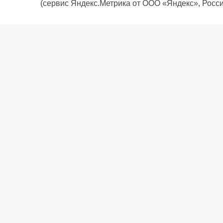
(сервис Яндекс.Метрика от ООО «Яндекс», Росси
О компании
Политика компании
Сервис
Доставка
Рассрочка
Контакты
Подарочная карта