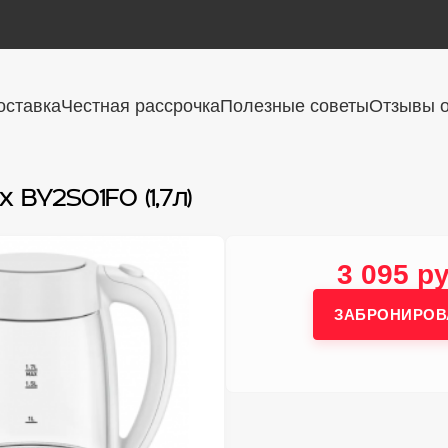
оставка
Честная рассрочка
Полезные советы
Отзывы о
 BY2S01F0 (1,7л)
3 095 ру
ЗАБРОНИРОВ