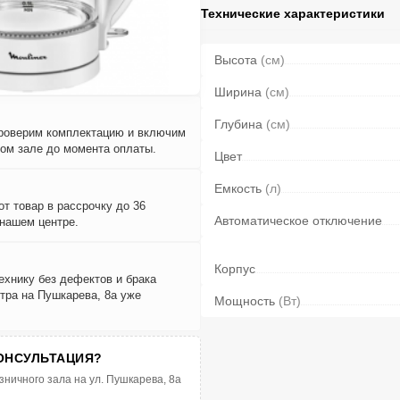
Технические характеристики
Высота
(см)
Ширина
(см)
Глубина
(см)
проверим комплектацию и включим
вом зале до момента оплаты.
Цвет
Емкость
(л)
т товар в рассрочку до 36
Автоматическое отключение
 нашем центре.
Корпус
ехнику без дефектов и брака
тра на Пушкарева, 8а уже
Мощность
(Вт)
ОНСУЛЬТАЦИЯ?
зничного зала на ул. Пушкарева, 8а