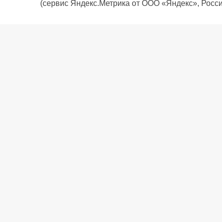
(сервис Яндекс.Метрика от ООО «Яндекс», Росси
О компании
Политика компании
Сервис
Доставка
Рассрочка
Контакты
Подарочная карта