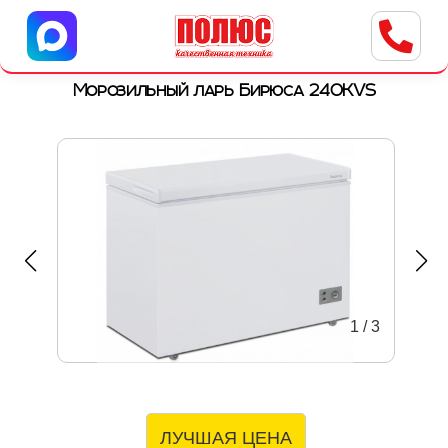
Центр бытовой техники
г. Ульяновск, ул. Пушкарева, 8a
Морозильный ларь Бирюса 240KVS
1
/
3
ЛУЧШАЯ ЦЕНА