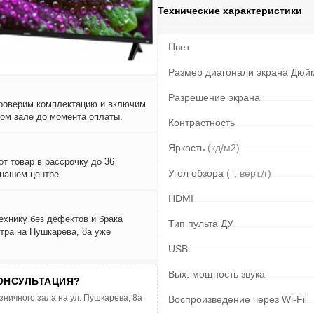
Технические характеристики
Цвет
Размер диагонали экрана Дюй
Разрешение экрана
проверим комплектацию и включим
вом зале до момента оплаты.
Контрастность
Яркость
(кд/м2)
т товар в рассрочку до 36
Угол обзора
(°, верт./г)
 нашем центре.
HDMI
ехнику без дефектов и брака
Тип пульта ДУ
тра на Пушкарева, 8а уже
USB
Вых. мощность звука
ОНСУЛЬТАЦИЯ?
зничного зала на ул. Пушкарева, 8а
Воспроизведение через Wi-Fi