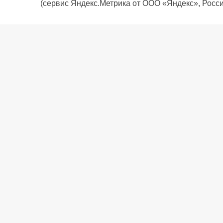
(сервис Яндекс.Метрика от ООО «Яндекс», Росси
О компании
Политика компании
Сервис
Доставка
Рассрочка
Контакты
Подарочная карта