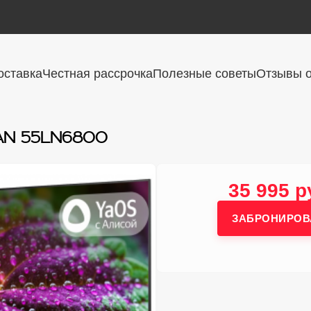
оставка
Честная рассрочка
Полезные советы
Отзывы о
AN 55LN6800
35 995 р
ЗАБРОНИРОВ