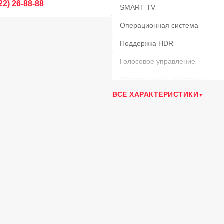
22) 26-88-88
SMART TV
Операционная система
Поддержка HDR
Голосовое управление
Управление со смартфона
ВСЕ ХАРАКТЕРИСТИКИ
Воспроизведение мультимедиа
Bluetooth
Размер VESA
Количество ядер процессора
Объём встроенной памяти
(Гб)
Объём оперативной памяти
(Г