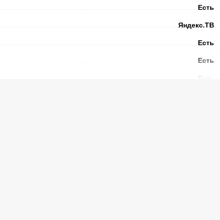
Есть
Яндекс.ТВ
Есть
Есть
Есть
 с USB
Есть
Есть
200 х 200
4
32
б)
2