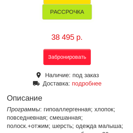
РАССРОЧКА
38 495 р.
Забронировать
place
Наличие:
под заказ
local_shipping
Доставка:
подробнее
Описание
Программы
: гипоаллергенная; хлопок;
повседневная; смешанная;
полоск.+отжим; шерсть; одежда малыша;