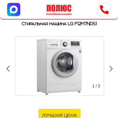
Центр бытовой техники
г. Ульяновск, ул. Пушкарева, 8a
Стиральная машина LG F12M7NDS1
1
/
3
ЛУЧШАЯ ЦЕНА