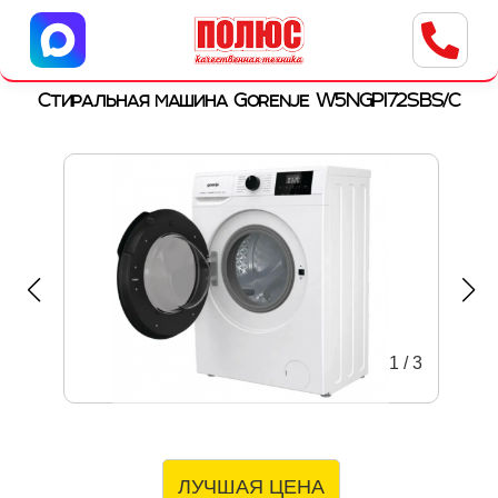
Центр бытовой техники
г. Ульяновск, ул. Пушкарева, 8a
Стиральная машина Gorenje W5NGPI72SBS/C
1
/
3
ЛУЧШАЯ ЦЕНА