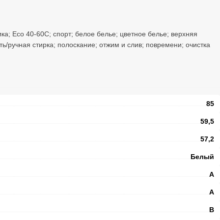
ка; Есо 40-60С; спорт; белое белье; цветное белье; верхняя
ть/ручная стирка; полоскание; отжим и слив; повремени; очистка
85
59,5
57,2
Белый
A
A
B