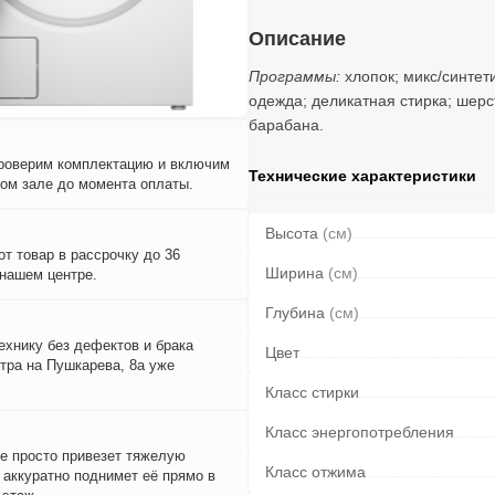
Описание
Программы:
хлопок; микс/синтети
одежда; деликатная стирка; шерс
барабана.
проверим комплектацию и включим
Технические характеристики
вом зале до момента оплаты.
Высота
(см)
т товар в рассрочку до 36
Ширина
(см)
 нашем центре.
Глубина
(см)
ехнику без дефектов и брака
Цвет
тра на Пушкарева, 8а уже
Класс стирки
Класс энергопотребления
е просто привезет тяжелую
Класс отжима
и аккуратно поднимет её прямо в