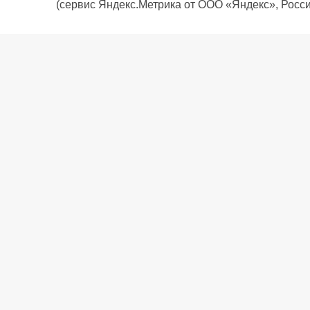
(сервис Яндекс.Метрика от ООО «Яндекс», Росси
О компании
Политика компании
Сервис
Доставка
Рассрочка
Контакты
Подарочная карта