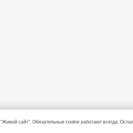
Длина сливного шланга
(м)
Защита от перелива
 "Живой сайт". Обязательные cookie работают всегда. Оста