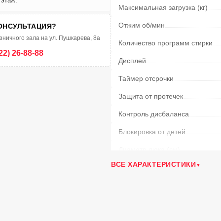
 этаж.
Максимальная загрузка (кг)
Отжим об/мин
ОНСУЛЬТАЦИЯ?
зничного зала на ул. Пушкарева, 8а
Количество программ стирки
22) 26-88-88
Дисплей
Таймер отсрочки
Защита от протечек
Контроль дисбаланса
Блокировка от детей
Диаметр люка
(см)
ВСЕ ХАРАКТЕРИСТИКИ
Функция дозагрузки
Функция Пар
Материал барабана
Длина заливного шланга
(м)