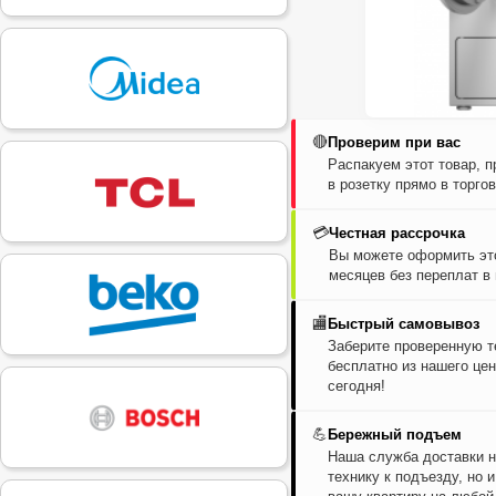
🔴
Проверим при вас
Распакуем этот товар, 
в розетку прямо в торго
💳
Честная рассрочка
Вы можете оформить это
месяцев без переплат в
🏬
Быстрый самовывоз
Заберите проверенную т
бесплатно из нашего цен
сегодня!
💪
Бережный подъем
Наша служба доставки н
технику к подъезду, но 