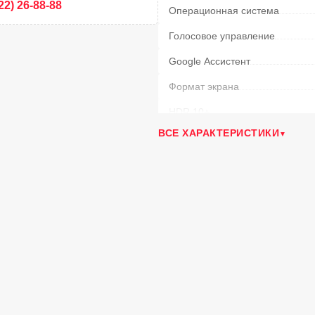
22) 26-88-88
Операционная система
Голосовое управление
Google Ассистент
Формат экрана
HDR 10+
ВСЕ ХАРАКТЕРИСТИКИ
BlueTooth
Размер VESA