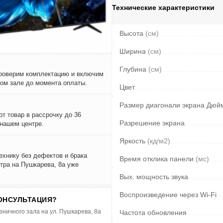
Технические характеристики
Высота
(см)
Ширина
(см)
Глубина
(см)
проверим комплектацию и включим
вом зале до момента оплаты.
Цвет
Размер диагонали экрана Дюй
т товар в рассрочку до 36
Разрешение экрана
 нашем центре.
Яркость
(кд/м2)
ехнику без дефектов и брака
Время отклика панели
(мс)
тра на Пушкарева, 8а уже
Вых. мощность звука
Воспроизведение через Wi-Fi
ОНСУЛЬТАЦИЯ?
зничного зала на ул. Пушкарева, 8а
Частота обновления