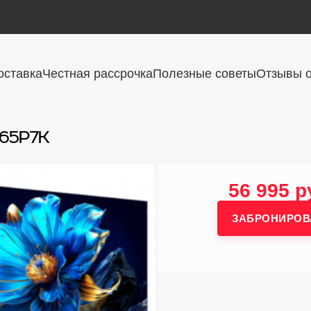
оставка
Честная рассрочка
Полезные советы
Отзывы о
 65P7K
56 995 р
ЗАБРОНИРОВ