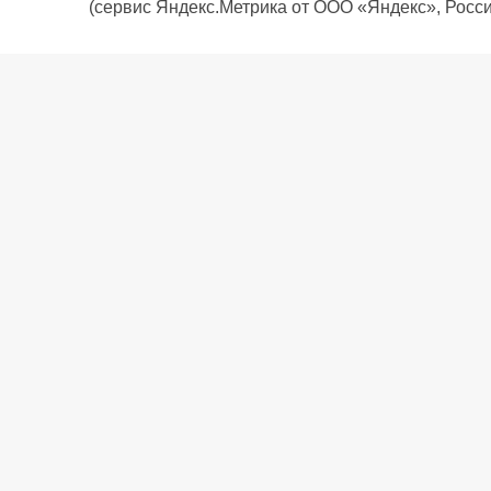
(сервис Яндекс.Метрика от ООО «Яндекс», Росси
О компании
Политика компании
Сервис
Доставка
Рассрочка
Контакты
Подарочная карта