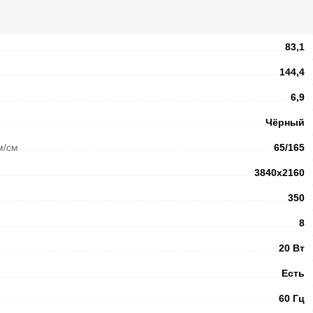
83,1
144,4
6,9
Чёрный
м/см
65/165
3840x2160
350
8
20 Вт
Есть
60 Гц