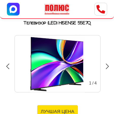
Центр бытовой техники
г. Ульяновск, ул. Пушкарева, 8a
Телевизор (LED) HISENSE 55E7Q
1
/
4
ЛУЧШАЯ ЦЕНА