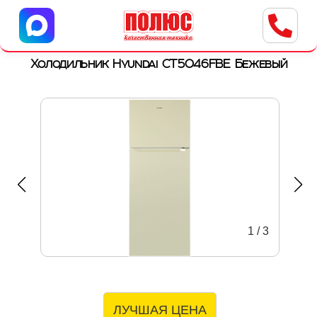
Центр бытовой техники
г. Ульяновск, ул. Пушкарева, 8a
Холодильник Hyundai CT5046FBE Бежевый
1
/
3
ЛУЧШАЯ ЦЕНА