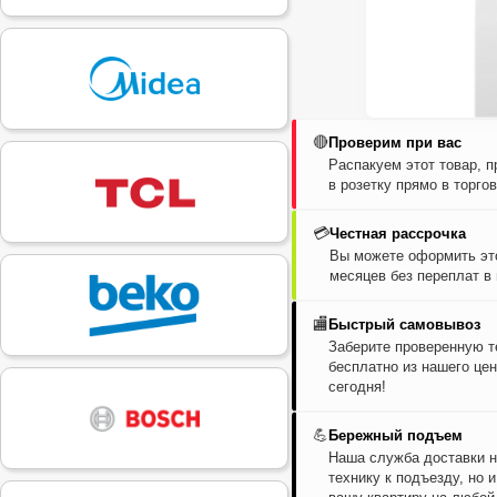
🔴
Проверим при вас
Распакуем этот товар, 
в розетку прямо в торго
💳
Честная рассрочка
Вы можете оформить это
месяцев без переплат в
🏬
Быстрый самовывоз
Заберите проверенную т
бесплатно из нашего цен
сегодня!
💪
Бережный подъем
Наша служба доставки н
технику к подъезду, но 