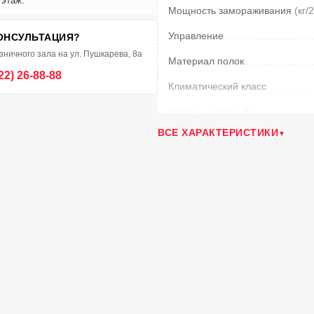
 этаж.
Мощность замораживания
(кг/
Управление
ОНСУЛЬТАЦИЯ?
зничного зала на ул. Пушкарева, 8а
Материал полок
22) 26-88-88
Климатический класс
Уровень шума
(дБ)
ВСЕ ХАРАКТЕРИСТИКИ
Количество дверей
Количество полок на двери
(шт.
Режим суперохлаждения
Защита от детей
Время сохранения температур