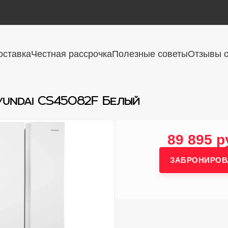
оставка
Честная рассрочка
Полезные советы
Отзывы о
yundai CS45082F Белый
89 895 р
ЗАБРОНИРОВ