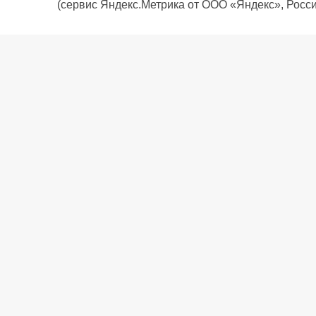
(сервис Яндекс.Метрика от ООО «Яндекс», Росси
О компании
Политика компании
Сервис
Доставка
Рассрочка
Контакты
Подарочная карта