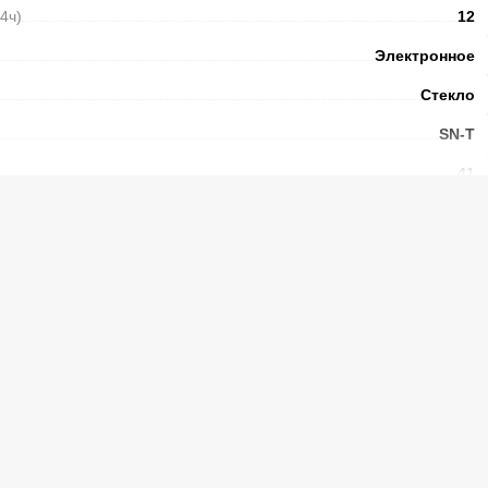
24ч)
12
Электронное
Стекло
SN-T
41
2
)
3
Есть
Есть
ы без электричества
(ч.)
9,5