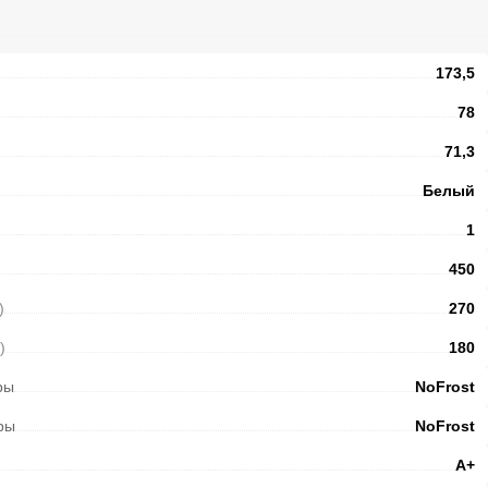
173,5
78
71,3
Белый
1
450
)
270
)
180
ры
NoFrost
ры
NoFrost
А+