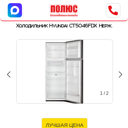
Центр бытовой техники
г. Ульяновск, ул. Пушкарева, 8a
Холодильник Hyundai CT5046FDX Нерж.
1
/
2
ЛУЧШАЯ ЦЕНА