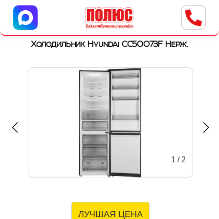
Центр бытовой техники
г. Ульяновск, ул. Пушкарева, 8a
Холодильник Hyundai CC50073F Нерж.
1
/
2
ЛУЧШАЯ ЦЕНА