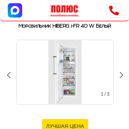
Центр бытовой техники
г. Ульяновск, ул. Пушкарева, 8a
Морозильник HIBERG i-FR 40 W Белый
1
/
3
ЛУЧШАЯ ЦЕНА