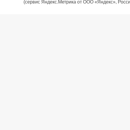
(сервис Яндекс.Метрика от ООО «Яндекс», Росси
О компании
Политика компании
Сервис
Доставка
Рассрочка
Контакты
Подарочная карта