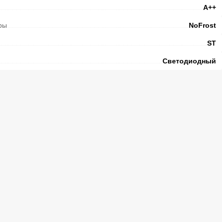
А++
ры
NoFrost
ST
Светодиодный